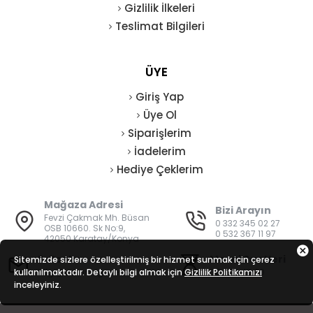
Gizlilik İlkeleri
Teslimat Bilgileri
ÜYE
Giriş Yap
Üye Ol
Siparişlerim
İadelerim
Hediye Çeklerim
Mağaza Adresi
Bizi Arayın
Fevzi Çakmak Mh. Büsan
0 332 345 02 27
OSB 10660. Sk No:9,
0 532 367 11 97
42050 Karatay/Konya
E-Posta
Mesai Saatleri
Sitemizde sizlere özelleştirilmiş bir hizmet sunmak için çerez
kullanılmaktadır. Detaylı bilgi almak için
bilgi@vatanisguvenligi.com
Gizlilik Politikamızı
08:00 - 19:00
inceleyiniz.