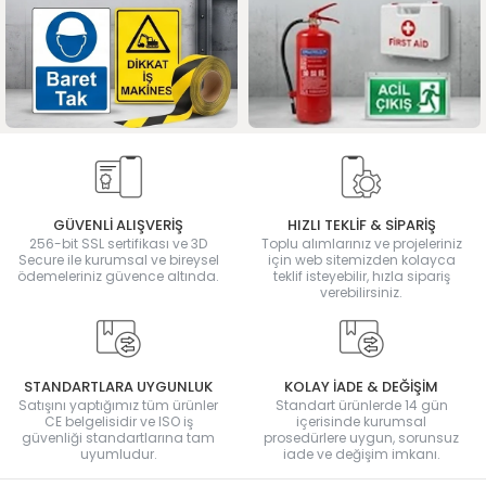
GÜVENLİ ALIŞVERİŞ
HIZLI TEKLİF & SİPARİŞ
256-bit SSL sertifikası ve 3D
Toplu alımlarınız ve projeleriniz
Secure ile kurumsal ve bireysel
için web sitemizden kolayca
ödemeleriniz güvence altında.
teklif isteyebilir, hızla sipariş
verebilirsiniz.
STANDARTLARA UYGUNLUK
KOLAY İADE & DEĞİŞİM
Satışını yaptığımız tüm ürünler
Standart ürünlerde 14 gün
CE belgelisidir ve ISO iş
içerisinde kurumsal
güvenliği standartlarına tam
prosedürlere uygun, sorunsuz
uyumludur.
iade ve değişim imkanı.