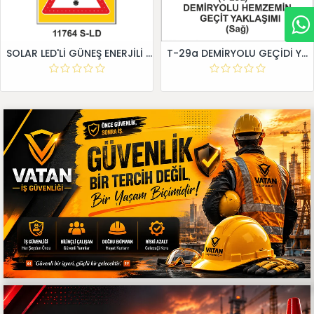
SOLAR LED'Lİ GÜNEŞ ENERJİLİ LEVHA
T-29a DEMİRYOLU GEÇİDİ YAKLAŞIM LEVHALARI (Sağ)