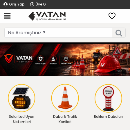
Giriş Yap
Üye Ol
Solar Led Uyarı
Duba & Trafik
Reklam Dubaları
Sistemleri
Konileri