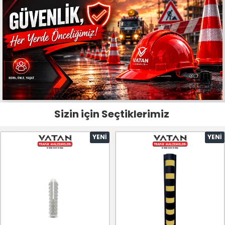
Sizin için Seçtiklerimiz
YENI
YENI