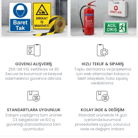
GÜVENLİ ALIŞVERİŞ
HIZLI TEKLİF & SİPARİŞ
256-bit SSL sertifikası ve 3D
Toplu alımlarınız ve projeleriniz
Secure ile kurumsal ve bireysel
için web sitemizden kolayca
ödemeleriniz güvence altında.
teklif isteyebilir, hızla sipariş
verebilirsiniz.
STANDARTLARA UYGUNLUK
KOLAY İADE & DEĞİŞİM
Satışını yaptığımız tüm ürünler
Standart ürünlerde 14 gün
CE belgelisidir ve ISO iş
içerisinde kurumsal
güvenliği standartlarına tam
prosedürlere uygun, sorunsuz
uyumludur.
iade ve değişim imkanı.