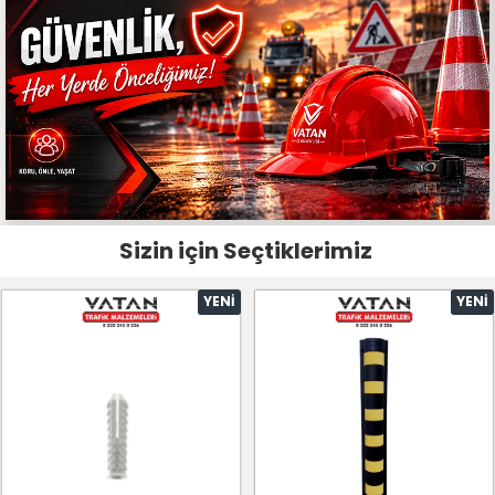
Sizin için Seçtiklerimiz
YENI
YENI