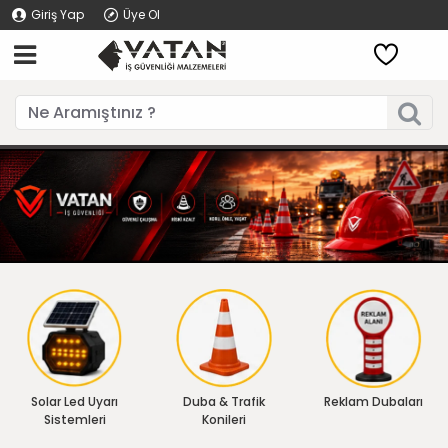
Giriş Yap
Üye Ol
Solar Led Uyarı
Duba & Trafik
Reklam Dubaları
Sistemleri
Konileri