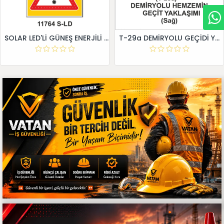
SOLAR LED'Lİ GÜNEŞ ENERJİLİ LEVHA
T-29a DEMİRYOLU GEÇİDİ YAKLAŞIM LEVHALARI (Sağ)