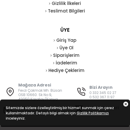
Gizlilik İlkeleri
Teslimat Bilgileri
ÜYE
Giriş Yap
Üye Ol
Siparişlerim
İadelerim
Hediye Çeklerim
Mağaza Adresi
Bizi Arayın
Fevzi Çakmak Mh. Büsan
0 332 345 02 27
OSB 10660. Sk No:9,
0 532 367 11 97
42050 Karatay/Konya
E-Posta
Mesai Saatleri
Sitemizde sizlere özelleştirilmiş bir hizmet sunmak için çerez
kullanılmaktadır. Detaylı bilgi almak için
bilgi@vatanisguvenligi.com
Gizlilik Politikamızı
08:00 - 19:00
inceleyiniz.