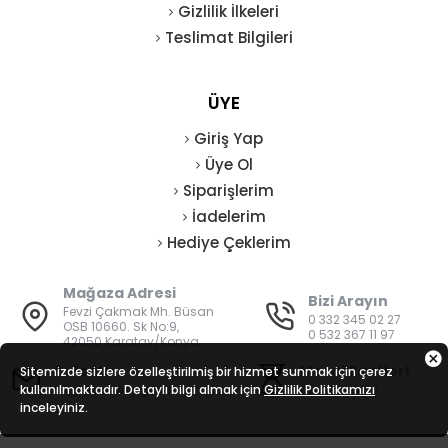
Gizlilik İlkeleri
Teslimat Bilgileri
ÜYE
Giriş Yap
Üye Ol
Siparişlerim
İadelerim
Hediye Çeklerim
Mağaza Adresi
Bizi Arayın
Fevzi Çakmak Mh. Büsan
0 332 345 02 27
OSB 10660. Sk No:9,
0 532 367 11 97
42050 Karatay/Konya
E-Posta
Mesai Saatleri
Sitemizde sizlere özelleştirilmiş bir hizmet sunmak için çerez
kullanılmaktadır. Detaylı bilgi almak için
bilgi@vatanisguvenligi.com
Gizlilik Politikamızı
08:00 - 19:00
inceleyiniz.