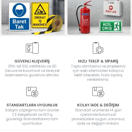
GÜVENLİ ALIŞVERİŞ
HIZLI TEKLİF & SİPARİŞ
256-bit SSL sertifikası ve 3D
Toplu alımlarınız ve projeleriniz
Secure ile kurumsal ve bireysel
için web sitemizden kolayca
ödemeleriniz güvence altında.
teklif isteyebilir, hızla sipariş
verebilirsiniz.
STANDARTLARA UYGUNLUK
KOLAY İADE & DEĞİŞİM
Satışını yaptığımız tüm ürünler
Standart ürünlerde 14 gün
CE belgelisidir ve ISO iş
içerisinde kurumsal
güvenliği standartlarına tam
prosedürlere uygun, sorunsuz
uyumludur.
iade ve değişim imkanı.