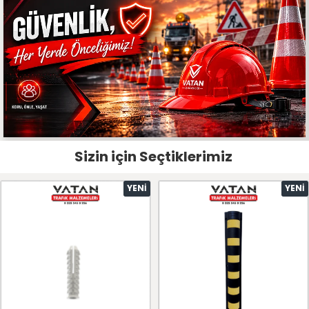
Sizin için Seçtiklerimiz
YENI
YENI