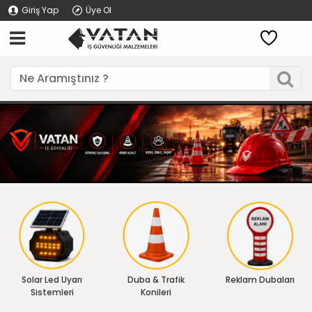
Giriş Yap
Üye Ol
Solar Led Uyarı
Duba & Trafik
Reklam Dubaları
Sistemleri
Konileri