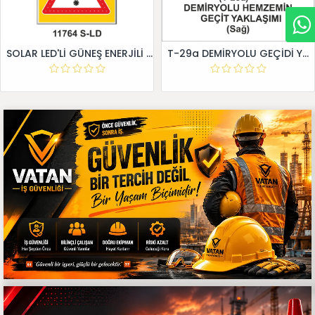
SOLAR LED'Lİ GÜNEŞ ENERJİLİ LEVHA
T-29a DEMİRYOLU GEÇİDİ YAKLAŞIM LEVHALARI (Sağ)