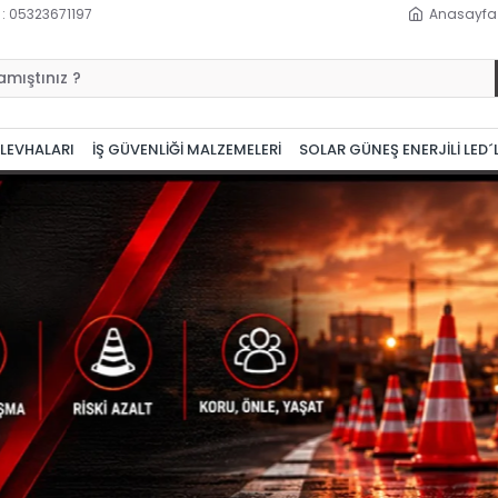
 : 05323671197
Anasayfa
 LEVHALARI
İŞ GÜVENLİĞİ MALZEMELERİ
SOLAR GÜNEŞ ENERJİLİ LED´