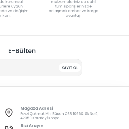
nde kurumsal
malzemeleriniz de dahil
rlere uygun,
tüm siparişlerinizde
iade ve değişim
anlaşmalı ambar ve kargo
mkanı.
avantajı.
E-Bülten
KAYIT OL
Mağaza Adresi
Fevzi Çakmak Mh. Büsan OSB 10660. Sk No:9,
42050 Karatay/Konya
Bizi Arayın