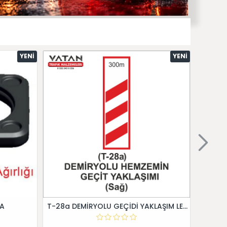
YENI
YENI
 A
T-28a DEMİRYOLU GEÇİDİ YAKLAŞIM LEVHALARI (Sağ)