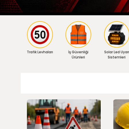
Trafik Levhaları
İş Güvenliği
Solar Led Uyar
Ürünleri
Sistemleri