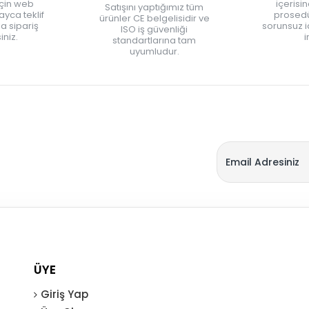
için web
içerisi
Satışını yaptığımız tüm
yca teklif
prosedü
ürünler CE belgelisidir ve
zla sipariş
sorunsuz 
ISO iş güvenliği
iniz.
i
standartlarına tam
uyumludur.
ÜYE
Giriş Yap