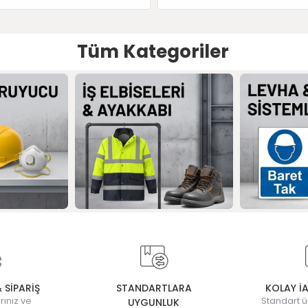
Tüm Kategoriler
& SİPARİŞ
STANDARTLARA
KOLAY İ
rınız ve
Standart ü
UYGUNLUK