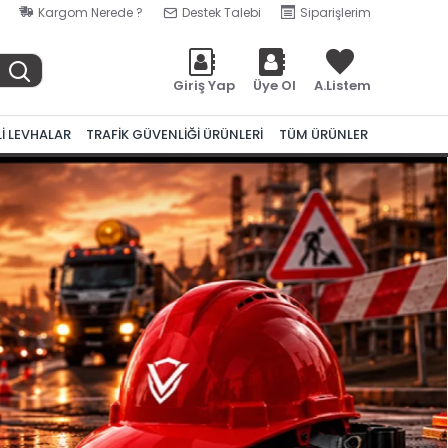
Kargom Nerede ?
Destek Talebi
Siparişlerim
Giriş Yap
Üye Ol
A.Listem
Lİ LEVHALAR
TRAFİK GÜVENLİĞİ ÜRÜNLERİ
TÜM ÜRÜNLER