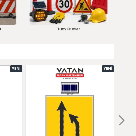
i
Tüm Ürünler
YENI
YENI