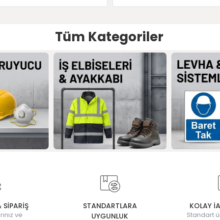
Tüm Kategoriler
& SİPARİŞ
STANDARTLARA
KOLAY İ
rınız ve
Standart ü
UYGUNLUK