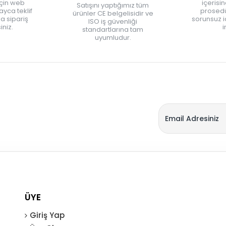
için web
içerisi
Satışını yaptığımız tüm
yca teklif
prosedü
ürünler CE belgelisidir ve
zla sipariş
sorunsuz 
ISO iş güvenliği
iniz.
i
standartlarına tam
uyumludur.
ÜYE
Giriş Yap