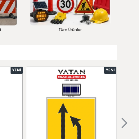
i
Tüm Ürünler
YENI
YENI