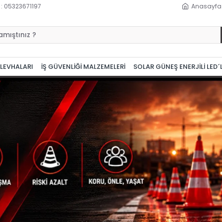
 : 05323671197
Anasayfa
 LEVHALARI
İŞ GÜVENLİĞİ MALZEMELERİ
SOLAR GÜNEŞ ENERJİLİ LED´