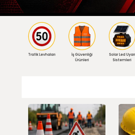
Trafik Levhaları
İş Güvenliği
Solar Led Uyar
Ürünleri
Sistemleri