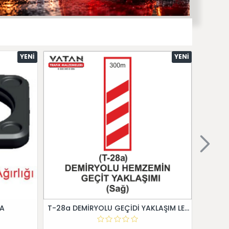
YENI
YENI
 A
T-28a DEMİRYOLU GEÇİDİ YAKLAŞIM LEVHALARI (Sağ)