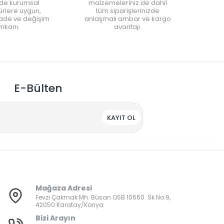
nde kurumsal
malzemeleriniz de dahil
rlere uygun,
tüm siparişlerinizde
iade ve değişim
anlaşmalı ambar ve kargo
mkanı.
avantajı.
E-Bülten
KAYIT OL
Mağaza Adresi
Fevzi Çakmak Mh. Büsan OSB 10660. Sk No:9,
42050 Karatay/Konya
Bizi Arayın