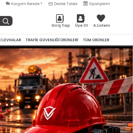
Kargom Nerede ?
Destek Talebi
Siparişlerim
Giriş Yap
Üye Ol
A.Listem
Lİ LEVHALAR
TRAFİK GÜVENLİĞİ ÜRÜNLERİ
TÜM ÜRÜNLER