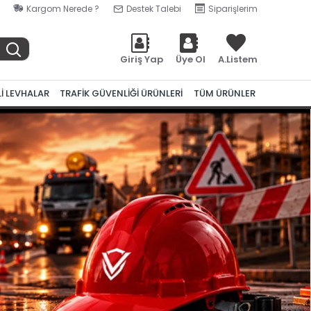
Kargom Nerede ?
Destek Talebi
Siparişlerim
Giriş Yap
Üye Ol
A.Listem
Lİ LEVHALAR
TRAFİK GÜVENLİĞİ ÜRÜNLERİ
TÜM ÜRÜNLER