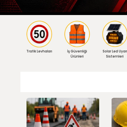
Trafik Levhaları
İş Güvenliği
Solar Led Uyar
Ürünleri
Sistemleri