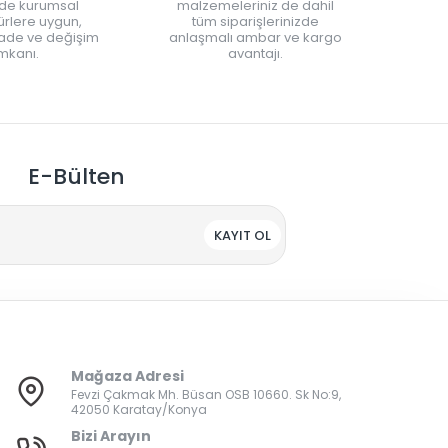
nde kurumsal
malzemeleriniz de dahil
rlere uygun,
tüm siparişlerinizde
iade ve değişim
anlaşmalı ambar ve kargo
mkanı.
avantajı.
E-Bülten
KAYIT OL
Mağaza Adresi
Fevzi Çakmak Mh. Büsan OSB 10660. Sk No:9,
42050 Karatay/Konya
Bizi Arayın