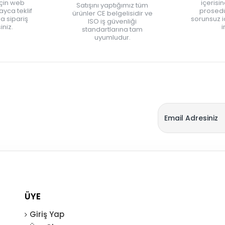
için web
içerisi
Satışını yaptığımız tüm
yca teklif
prosedü
ürünler CE belgelisidir ve
zla sipariş
sorunsuz 
ISO iş güvenliği
iniz.
i
standartlarına tam
uyumludur.
ÜYE
Giriş Yap