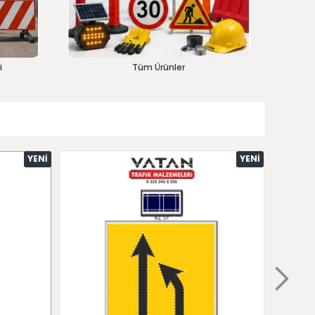
i
Tüm Ürünler
YENI
YENI