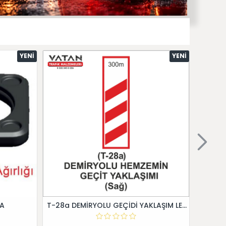
YENI
YENI
 A
T-28a DEMİRYOLU GEÇİDİ YAKLAŞIM LEVHALARI (Sağ)