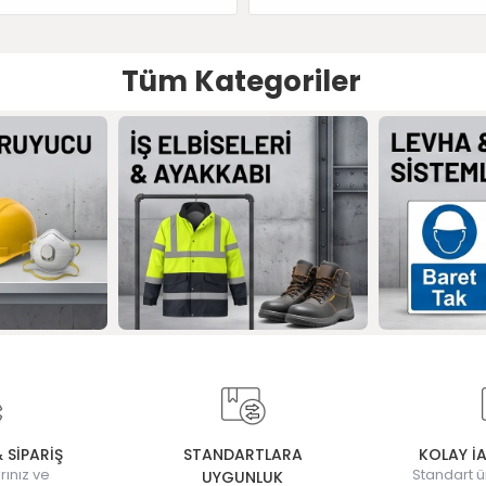
Tüm Kategoriler
& SİPARİŞ
STANDARTLARA
KOLAY İ
rınız ve
Standart ü
UYGUNLUK