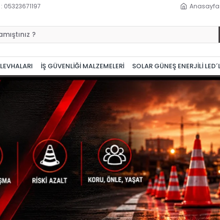
 : 05323671197
Anasayfa
 LEVHALARI
İŞ GÜVENLİĞİ MALZEMELERİ
SOLAR GÜNEŞ ENERJİLİ LED´