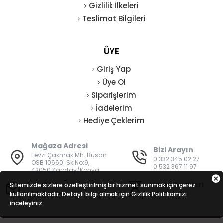
Gizlilik İlkeleri
Teslimat Bilgileri
ÜYE
Giriş Yap
Üye Ol
Siparişlerim
İadelerim
Hediye Çeklerim
Mağaza Adresi
Bizi Arayın
Fevzi Çakmak Mh. Büsan
0 332 345 02 27
OSB 10660. Sk No:9,
0 532 367 11 97
42050 Karatay/Konya
E-Posta
Mesai Saatleri
Sitemizde sizlere özelleştirilmiş bir hizmet sunmak için çerez
kullanılmaktadır. Detaylı bilgi almak için
bilgi@vatanisguvenligi.com
Gizlilik Politikamızı
08:00 - 19:00
inceleyiniz.