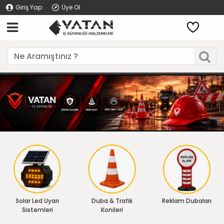
Giriş Yap
Üye Ol
Solar Led Uyarı
Duba & Trafik
Reklam Dubaları
Sistemleri
Konileri