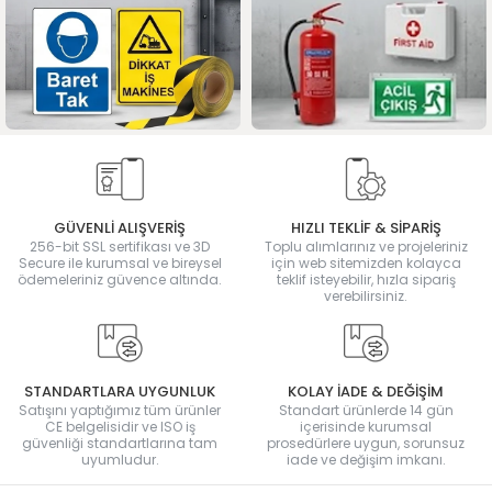
GÜVENLİ ALIŞVERİŞ
HIZLI TEKLİF & SİPARİŞ
256-bit SSL sertifikası ve 3D
Toplu alımlarınız ve projeleriniz
Secure ile kurumsal ve bireysel
için web sitemizden kolayca
ödemeleriniz güvence altında.
teklif isteyebilir, hızla sipariş
verebilirsiniz.
STANDARTLARA UYGUNLUK
KOLAY İADE & DEĞİŞİM
Satışını yaptığımız tüm ürünler
Standart ürünlerde 14 gün
CE belgelisidir ve ISO iş
içerisinde kurumsal
güvenliği standartlarına tam
prosedürlere uygun, sorunsuz
uyumludur.
iade ve değişim imkanı.