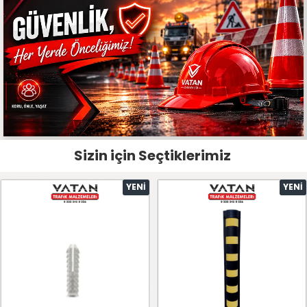
Sizin için Seçtiklerimiz
YENI
YENI