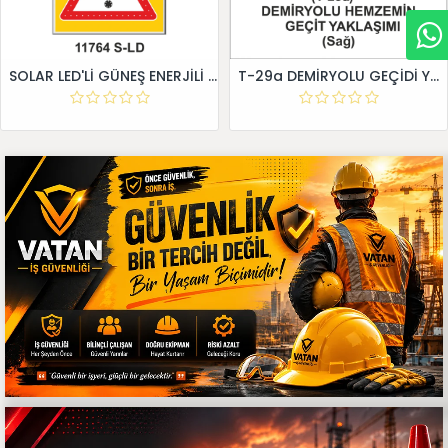
SOLAR LED'Lİ GÜNEŞ ENERJİLİ LEVHA
T-29a DEMİRYOLU GEÇİDİ YAKLAŞIM LEVHALARI (Sağ)