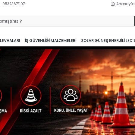
 : 05323671197
Anasayfa
 LEVHALARI
İŞ GÜVENLİĞİ MALZEMELERİ
SOLAR GÜNEŞ ENERJİLİ LED´