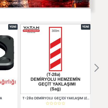
YENI
YENI
 A
T-28a DEMİRYOLU GEÇİDİ YAKLAŞIM LEVHALARI (Sağ)