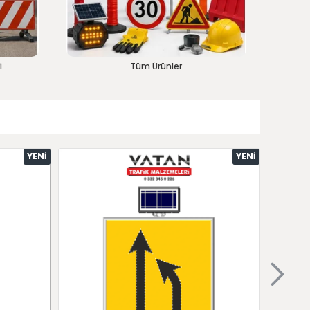
i
Tüm Ürünler
YENI
YENI