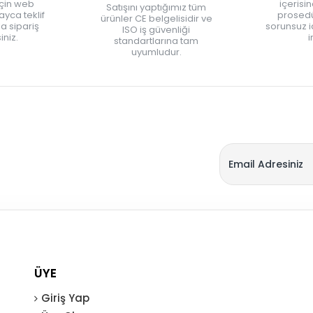
için web
içerisi
Satışını yaptığımız tüm
yca teklif
prosedü
ürünler CE belgelisidir ve
zla sipariş
sorunsuz 
ISO iş güvenliği
iniz.
i
standartlarına tam
uyumludur.
ÜYE
Giriş Yap