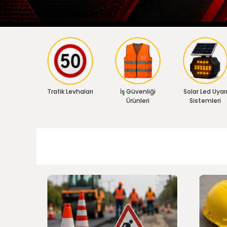
Trafik Levhaları
İş Güvenliği
Solar Led Uyar
Ürünleri
Sistemleri