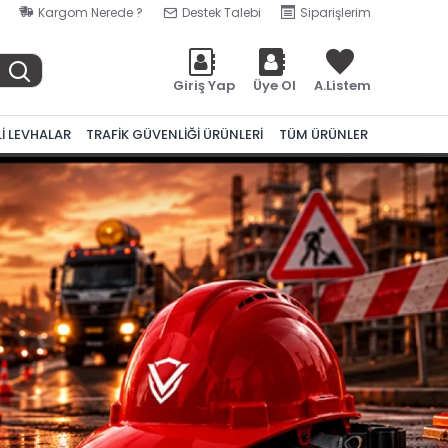
Kargom Nerede ?
Destek Talebi
Siparişlerim
Giriş Yap
Üye Ol
A.Listem
Lİ LEVHALAR
TRAFİK GÜVENLİĞİ ÜRÜNLERİ
TÜM ÜRÜNLER