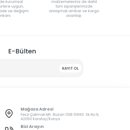
nde kurumsal
malzemeleriniz de dahil
rlere uygun,
tüm siparişlerinizde
iade ve değişim
anlaşmalı ambar ve kargo
mkanı.
avantajı.
E-Bülten
KAYIT OL
Mağaza Adresi
Fevzi Çakmak Mh. Büsan OSB 10660. Sk No:9,
42050 Karatay/Konya
Bizi Arayın