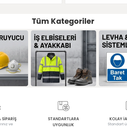
Tüm Kategoriler
& SİPARİŞ
STANDARTLARA
KOLAY İ
rınız ve
Standart ü
UYGUNLUK