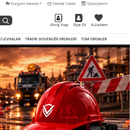
Kargom Nerede ?
Destek Talebi
Siparişlerim
Giriş Yap
Üye Ol
A.Listem
Lİ LEVHALAR
TRAFİK GÜVENLİĞİ ÜRÜNLERİ
TÜM ÜRÜNLER