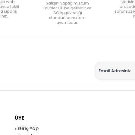
için web
içerisi
Satışını yaptığımız tüm
yca teklif
prosedü
ürünler CE belgelisidir ve
zla sipariş
sorunsuz 
ISO iş güvenliği
iniz.
i
standartlarına tam
uyumludur.
ÜYE
Giriş Yap