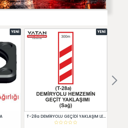
YENI
YENI
 A
T-28a DEMİRYOLU GEÇİDİ YAKLAŞIM LEVHALARI (Sağ)