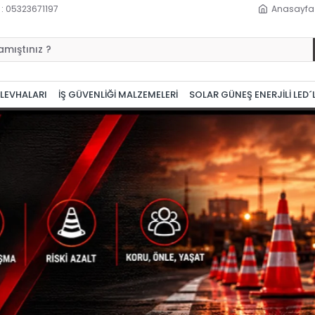
 : 05323671197
Anasayfa
 LEVHALARI
İŞ GÜVENLİĞİ MALZEMELERİ
SOLAR GÜNEŞ ENERJİLİ LED´