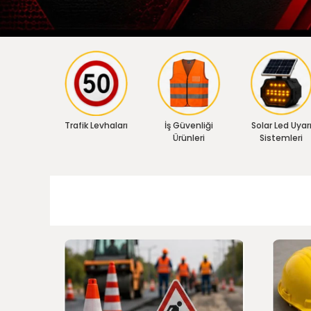
Trafik Levhaları
İş Güvenliği
Solar Led Uyar
Ürünleri
Sistemleri