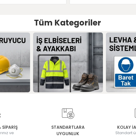
Tüm Kategoriler
& SİPARİŞ
STANDARTLARA
KOLAY İ
rınız ve
Standart ü
UYGUNLUK