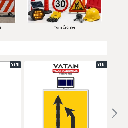
i
Tüm Ürünler
YENI
YENI