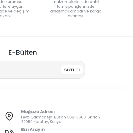
nde kurumsal
malzemeleriniz de dahil
rlere uygun,
tüm siparişlerinizde
iade ve değişim
anlaşmalı ambar ve kargo
mkanı.
avantajı.
E-Bülten
KAYIT OL
Mağaza Adresi
Fevzi Çakmak Mh. Büsan OSB 10660. Sk No:9,
42050 Karatay/Konya
Bizi Arayın