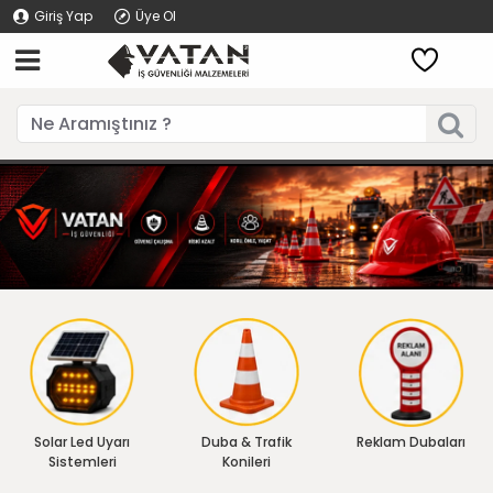
Giriş Yap
Üye Ol
Solar Led Uyarı
Duba & Trafik
Reklam Dubaları
Sistemleri
Konileri