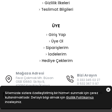
Gizlilik İlkeleri
Teslimat Bilgileri
ÜYE
Giriş Yap
Üye Ol
Siparişlerim
İadelerim
Hediye Çeklerim
Mağaza Adresi
Bizi Arayın
Fevzi Çakmak Mh. Büsan
0 332 345 02 27
OSB 10660. Sk No:9,
0 532 367 11 97
42050 Karatay/Konya
E-Posta
Mesai Saatleri
Sitemizde sizlere özelleştirilmiş bir hizmet sunmak için çerez
kullanılmaktadır. Detaylı bilgi almak için
bilgi@vatanisguvenligi.com
Gizlilik Politikamızı
08:00 - 19:00
inceleyiniz.