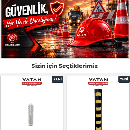
Sizin için Seçtiklerimiz
YENI
YENI