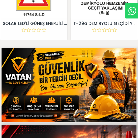
SOLAR LED'Lİ GÜNEŞ ENERJİLİ LEVHA
T-29a DEMİRYOLU GEÇİDİ YAKLAŞIM LEVHALARI (Sağ)