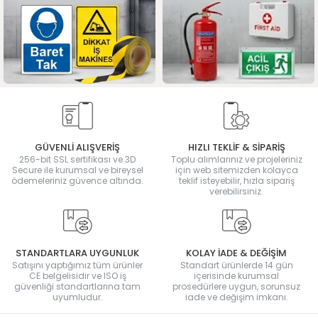
GÜVENLİ ALIŞVERİŞ
HIZLI TEKLİF & SİPARİŞ
256-bit SSL sertifikası ve 3D
Toplu alımlarınız ve projeleriniz
Secure ile kurumsal ve bireysel
için web sitemizden kolayca
ödemeleriniz güvence altında.
teklif isteyebilir, hızla sipariş
verebilirsiniz.
STANDARTLARA UYGUNLUK
KOLAY İADE & DEĞİŞİM
Satışını yaptığımız tüm ürünler
Standart ürünlerde 14 gün
CE belgelisidir ve ISO iş
içerisinde kurumsal
güvenliği standartlarına tam
prosedürlere uygun, sorunsuz
uyumludur.
iade ve değişim imkanı.