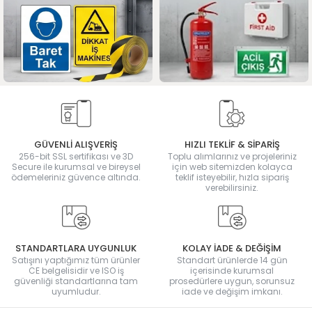
GÜVENLİ ALIŞVERİŞ
HIZLI TEKLİF & SİPARİŞ
256-bit SSL sertifikası ve 3D
Toplu alımlarınız ve projeleriniz
Secure ile kurumsal ve bireysel
için web sitemizden kolayca
ödemeleriniz güvence altında.
teklif isteyebilir, hızla sipariş
verebilirsiniz.
STANDARTLARA UYGUNLUK
KOLAY İADE & DEĞİŞİM
Satışını yaptığımız tüm ürünler
Standart ürünlerde 14 gün
CE belgelisidir ve ISO iş
içerisinde kurumsal
güvenliği standartlarına tam
prosedürlere uygun, sorunsuz
uyumludur.
iade ve değişim imkanı.