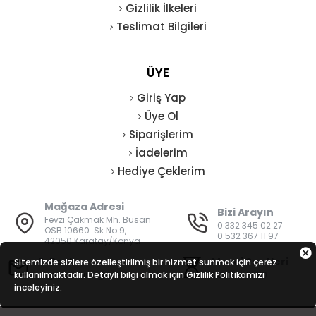
Gizlilik İlkeleri
Teslimat Bilgileri
ÜYE
Giriş Yap
Üye Ol
Siparişlerim
İadelerim
Hediye Çeklerim
Mağaza Adresi
Bizi Arayın
Fevzi Çakmak Mh. Büsan
0 332 345 02 27
OSB 10660. Sk No:9,
0 532 367 11 97
42050 Karatay/Konya
E-Posta
Mesai Saatleri
Sitemizde sizlere özelleştirilmiş bir hizmet sunmak için çerez
kullanılmaktadır. Detaylı bilgi almak için
bilgi@vatanisguvenligi.com
Gizlilik Politikamızı
08:00 - 19:00
inceleyiniz.