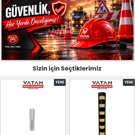
Sizin için Seçtiklerimiz
YENI
YENI