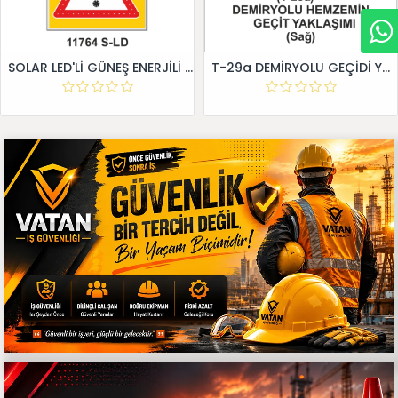
SOLAR LED'Lİ GÜNEŞ ENERJİLİ LEVHA
T-29a DEMİRYOLU GEÇİDİ YAKLAŞIM LEVHALARI (Sağ)