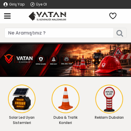
Giriş Yap
Üye Ol
Solar Led Uyarı
Duba & Trafik
Reklam Dubaları
Sistemleri
Konileri