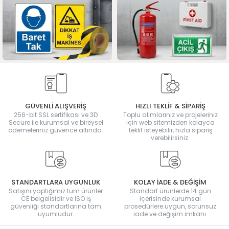
GÜVENLİ ALIŞVERİŞ
HIZLI TEKLİF & SİPARİŞ
256-bit SSL sertifikası ve 3D
Toplu alımlarınız ve projeleriniz
Secure ile kurumsal ve bireysel
için web sitemizden kolayca
ödemeleriniz güvence altında.
teklif isteyebilir, hızla sipariş
verebilirsiniz.
STANDARTLARA UYGUNLUK
KOLAY İADE & DEĞİŞİM
Satışını yaptığımız tüm ürünler
Standart ürünlerde 14 gün
CE belgelisidir ve ISO iş
içerisinde kurumsal
güvenliği standartlarına tam
prosedürlere uygun, sorunsuz
uyumludur.
iade ve değişim imkanı.