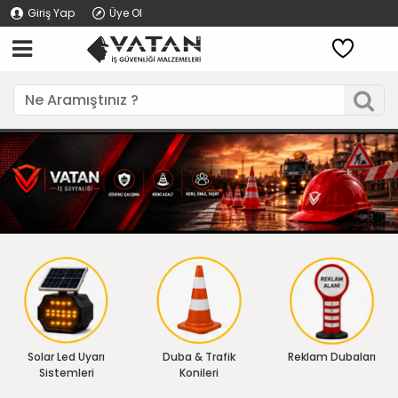
Giriş Yap
Üye Ol
Solar Led Uyarı
Duba & Trafik
Reklam Dubaları
Sistemleri
Konileri