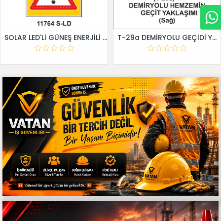
SOLAR LED'Lİ GÜNEŞ ENERJİLİ LEVHA
T-29a DEMİRYOLU GEÇİDİ YAKLAŞIM LEVHALARI (Sağ)