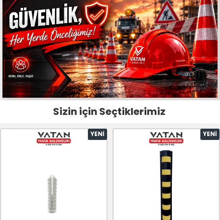
Sizin için Seçtiklerimiz
YENI
YENI