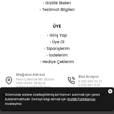
Gizlilik İlkeleri
Teslimat Bilgileri
ÜYE
Giriş Yap
Üye Ol
Siparişlerim
İadelerim
Hediye Çeklerim
Mağaza Adresi
Bizi Arayın
Fevzi Çakmak Mh. Büsan
0 332 345 02 27
OSB 10660. Sk No:9,
0 532 367 11 97
42050 Karatay/Konya
E-Posta
Mesai Saatleri
Sitemizde sizlere özelleştirilmiş bir hizmet sunmak için çerez
kullanılmaktadır. Detaylı bilgi almak için
bilgi@vatanisguvenligi.com
Gizlilik Politikamızı
08:00 - 19:00
inceleyiniz.