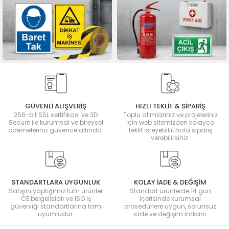
GÜVENLİ ALIŞVERİŞ
HIZLI TEKLİF & SİPARİŞ
256-bit SSL sertifikası ve 3D
Toplu alımlarınız ve projeleriniz
Secure ile kurumsal ve bireysel
için web sitemizden kolayca
ödemeleriniz güvence altında.
teklif isteyebilir, hızla sipariş
verebilirsiniz.
STANDARTLARA UYGUNLUK
KOLAY İADE & DEĞİŞİM
Satışını yaptığımız tüm ürünler
Standart ürünlerde 14 gün
CE belgelisidir ve ISO iş
içerisinde kurumsal
güvenliği standartlarına tam
prosedürlere uygun, sorunsuz
uyumludur.
iade ve değişim imkanı.