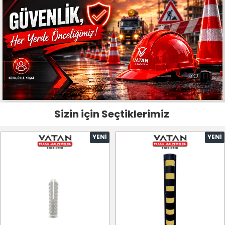
Sizin için Seçtiklerimiz
YENI
YENI