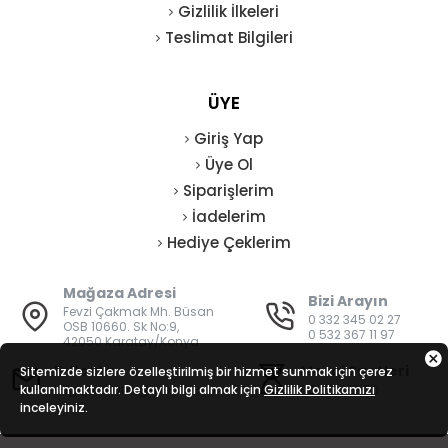
Gizlilik İlkeleri
Teslimat Bilgileri
ÜYE
Giriş Yap
Üye Ol
Siparişlerim
İadelerim
Hediye Çeklerim
Mağaza Adresi
Bizi Arayın
Fevzi Çakmak Mh. Büsan
0 332 345 02 27
OSB 10660. Sk No:9,
0 532 367 11 97
42050 Karatay/Konya
E-Posta
Mesai Saatleri
Sitemizde sizlere özelleştirilmiş bir hizmet sunmak için çerez
kullanılmaktadır. Detaylı bilgi almak için
bilgi@vatanisguvenligi.com
Gizlilik Politikamızı
08:00 - 19:00
inceleyiniz.