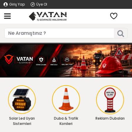
Giriş Yap
Üye Ol
Solar Led Uyarı
Duba & Trafik
Reklam Dubaları
Sistemleri
Konileri