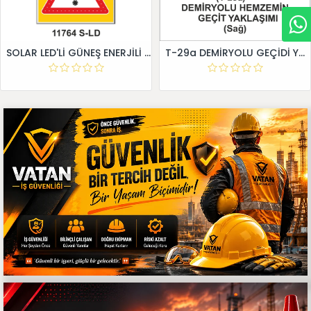
SOLAR LED'Lİ GÜNEŞ ENERJİLİ LEVHA
T-29a DEMİRYOLU GEÇİDİ YAKLAŞIM LEVHALARI (Sağ)