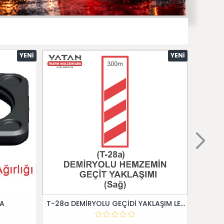
YENI
YENI
 A
T-28a DEMİRYOLU GEÇİDİ YAKLAŞIM LEVHALARI (Sağ)