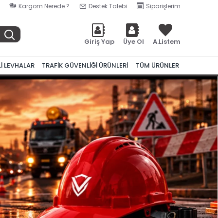
Kargom Nerede ?
Destek Talebi
Siparişlerim
Giriş Yap
Üye Ol
A.Listem
Lİ LEVHALAR
TRAFİK GÜVENLİĞİ ÜRÜNLERİ
TÜM ÜRÜNLER