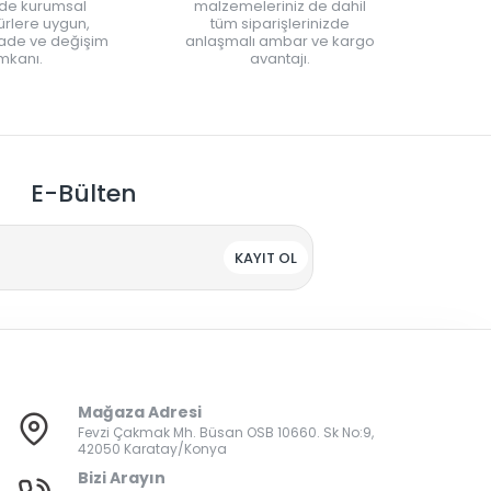
nde kurumsal
malzemeleriniz de dahil
rlere uygun,
tüm siparişlerinizde
iade ve değişim
anlaşmalı ambar ve kargo
mkanı.
avantajı.
E-Bülten
KAYIT OL
Mağaza Adresi
Fevzi Çakmak Mh. Büsan OSB 10660. Sk No:9,
42050 Karatay/Konya
Bizi Arayın