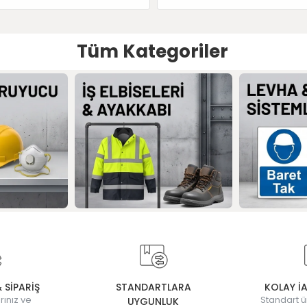
Tüm Kategoriler
& SİPARİŞ
STANDARTLARA
KOLAY İ
rınız ve
Standart ü
UYGUNLUK