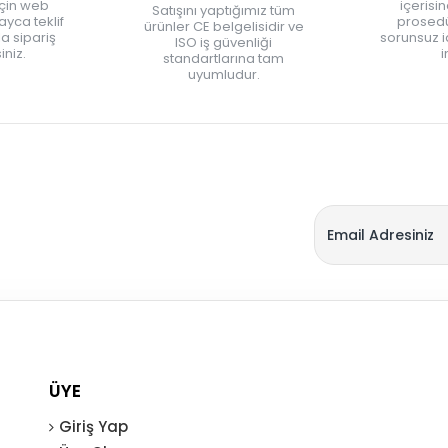
için web
içerisi
Satışını yaptığımız tüm
yca teklif
prosedü
ürünler CE belgelisidir ve
zla sipariş
sorunsuz 
ISO iş güvenliği
iniz.
i
standartlarına tam
uyumludur.
ÜYE
Giriş Yap