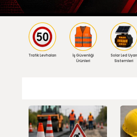
Trafik Levhaları
İş Güvenliği
Solar Led Uyar
Ürünleri
Sistemleri