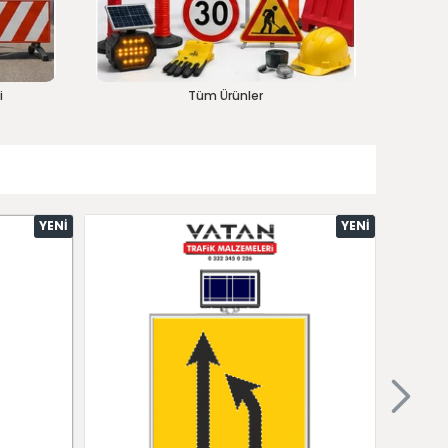
i
Tüm Ürünler
YENI
YENI