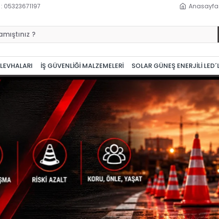
 : 05323671197
Anasayfa
 LEVHALARI
İŞ GÜVENLİĞİ MALZEMELERİ
SOLAR GÜNEŞ ENERJİLİ LED´