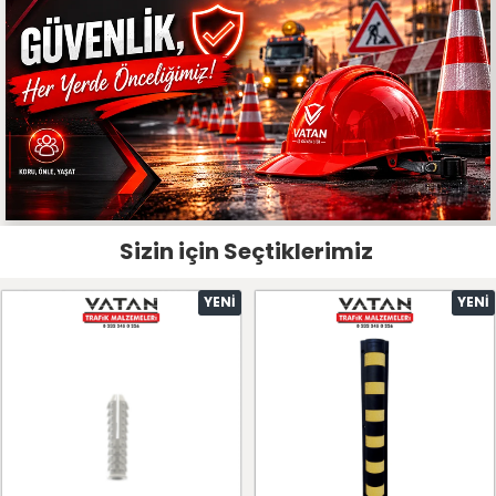
Sizin için Seçtiklerimiz
YENI
YENI