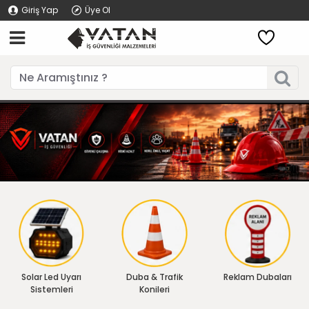
Giriş Yap
Üye Ol
Solar Led Uyarı
Duba & Trafik
Reklam Dubaları
Sistemleri
Konileri