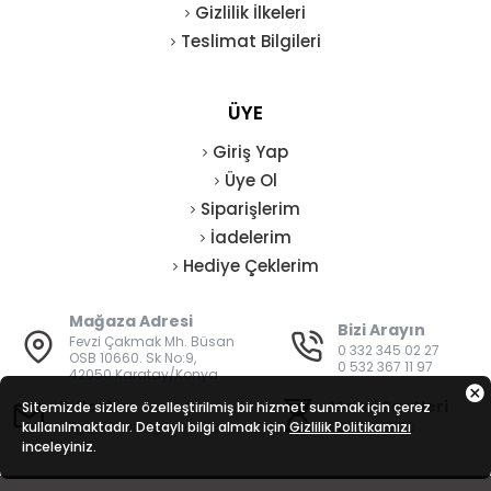
Gizlilik İlkeleri
Teslimat Bilgileri
ÜYE
Giriş Yap
Üye Ol
Siparişlerim
İadelerim
Hediye Çeklerim
Mağaza Adresi
Bizi Arayın
Fevzi Çakmak Mh. Büsan
0 332 345 02 27
OSB 10660. Sk No:9,
0 532 367 11 97
42050 Karatay/Konya
E-Posta
Mesai Saatleri
Sitemizde sizlere özelleştirilmiş bir hizmet sunmak için çerez
kullanılmaktadır. Detaylı bilgi almak için
bilgi@vatanisguvenligi.com
Gizlilik Politikamızı
08:00 - 19:00
inceleyiniz.