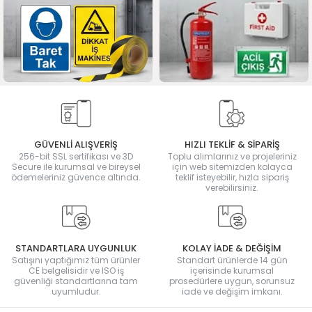
GÜVENLİ ALIŞVERİŞ
HIZLI TEKLİF & SİPARİŞ
256-bit SSL sertifikası ve 3D
Toplu alımlarınız ve projeleriniz
Secure ile kurumsal ve bireysel
için web sitemizden kolayca
ödemeleriniz güvence altında.
teklif isteyebilir, hızla sipariş
verebilirsiniz.
STANDARTLARA UYGUNLUK
KOLAY İADE & DEĞİŞİM
Satışını yaptığımız tüm ürünler
Standart ürünlerde 14 gün
CE belgelisidir ve ISO iş
içerisinde kurumsal
güvenliği standartlarına tam
prosedürlere uygun, sorunsuz
uyumludur.
iade ve değişim imkanı.