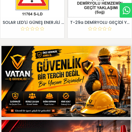
SOLAR LED'Lİ GÜNEŞ ENERJİLİ LEVHA
T-29a DEMİRYOLU GEÇİDİ YAKLAŞIM LEVHALARI (Sağ)