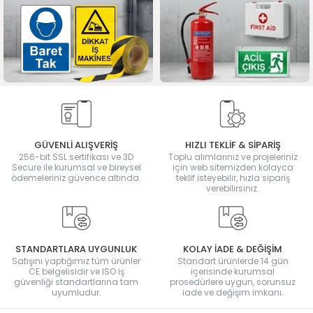
GÜVENLİ ALIŞVERİŞ
HIZLI TEKLİF & SİPARİŞ
256-bit SSL sertifikası ve 3D
Toplu alımlarınız ve projeleriniz
Secure ile kurumsal ve bireysel
için web sitemizden kolayca
ödemeleriniz güvence altında.
teklif isteyebilir, hızla sipariş
verebilirsiniz.
STANDARTLARA UYGUNLUK
KOLAY İADE & DEĞİŞİM
Satışını yaptığımız tüm ürünler
Standart ürünlerde 14 gün
CE belgelisidir ve ISO iş
içerisinde kurumsal
güvenliği standartlarına tam
prosedürlere uygun, sorunsuz
uyumludur.
iade ve değişim imkanı.