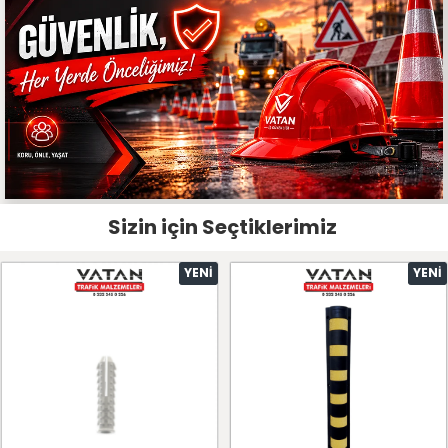
Sizin için Seçtiklerimiz
YENI
YENI