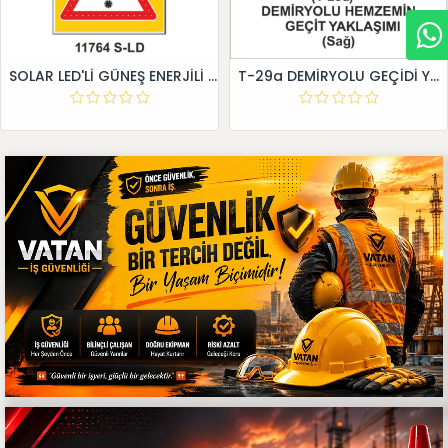
SOLAR LED'Lİ GÜNEŞ ENERJİLİ LEVHA
T-29a DEMİRYOLU GEÇİDİ YAKLAŞIM LEVHALARI (Sağ)