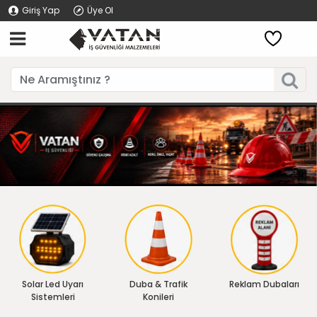
Giriş Yap
Üye Ol
Solar Led Uyarı
Duba & Trafik
Reklam Dubaları
Sistemleri
Konileri