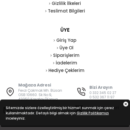
Gizlilik İlkeleri
Teslimat Bilgileri
ÜYE
Giriş Yap
Üye Ol
Siparişlerim
İadelerim
Hediye Çeklerim
Mağaza Adresi
Bizi Arayın
Fevzi Çakmak Mh. Büsan
0 332 345 02 27
OSB 10660. Sk No:9,
0 532 367 11 97
42050 Karatay/Konya
E-Posta
Mesai Saatleri
Sitemizde sizlere özelleştirilmiş bir hizmet sunmak için çerez
kullanılmaktadır. Detaylı bilgi almak için
bilgi@vatanisguvenligi.com
Gizlilik Politikamızı
08:00 - 19:00
inceleyiniz.