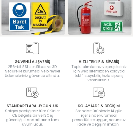
GÜVENLİ ALIŞVERİŞ
HIZLI TEKLİF & SİPARİŞ
256-bit SSL sertifikası ve 3D
Toplu alımlarınız ve projeleriniz
Secure ile kurumsal ve bireysel
için web sitemizden kolayca
ödemeleriniz güvence altında.
teklif isteyebilir, hızla sipariş
verebilirsiniz.
STANDARTLARA UYGUNLUK
KOLAY İADE & DEĞİŞİM
Satışını yaptığımız tüm ürünler
Standart ürünlerde 14 gün
CE belgelisidir ve ISO iş
içerisinde kurumsal
güvenliği standartlarına tam
prosedürlere uygun, sorunsuz
uyumludur.
iade ve değişim imkanı.