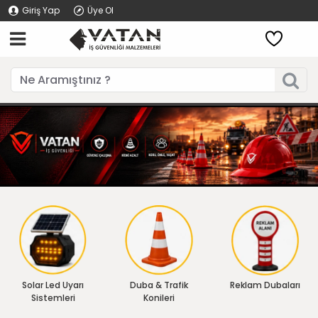
Giriş Yap
Üye Ol
Solar Led Uyarı
Duba & Trafik
Reklam Dubaları
Sistemleri
Konileri