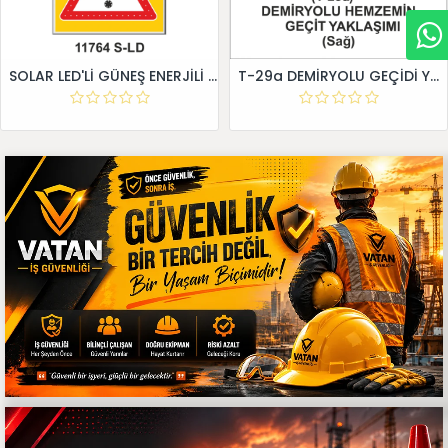
SOLAR LED'Lİ GÜNEŞ ENERJİLİ LEVHA
T-29a DEMİRYOLU GEÇİDİ YAKLAŞIM LEVHALARI (Sağ)