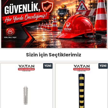
Sizin için Seçtiklerimiz
YENI
YENI