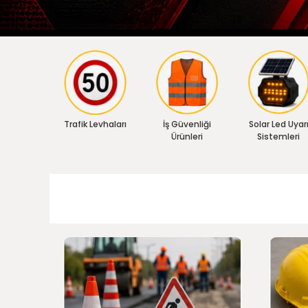
Trafik Levhaları
İş Güvenliği
Solar Led Uyar
Ürünleri
Sistemleri