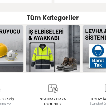
Tüm Kategoriler
& SİPARİŞ
STANDARTLARA
KOLAY İ
rınız ve
Standart ü
UYGUNLUK