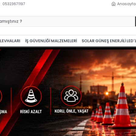
 : 05323671197
Anasayfa
 LEVHALARI
İŞ GÜVENLİĞİ MALZEMELERİ
SOLAR GÜNEŞ ENERJİLİ LED´