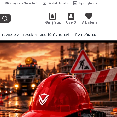
Kargom Nerede ?
Destek Talebi
Siparişlerim
Giriş Yap
Üye Ol
A.Listem
Lİ LEVHALAR
TRAFİK GÜVENLİĞİ ÜRÜNLERİ
TÜM ÜRÜNLER