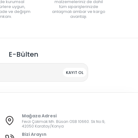
nde kurumsal
malzemeleriniz de dahil
rlere uygun,
tüm siparişlerinizde
iade ve değişim
anlaşmalı ambar ve kargo
mkanı.
avantajı.
E-Bülten
KAYIT OL
Mağaza Adresi
Fevzi Çakmak Mh. Büsan OSB 10660. Sk No:9,
42050 Karatay/Konya
Bizi Arayın