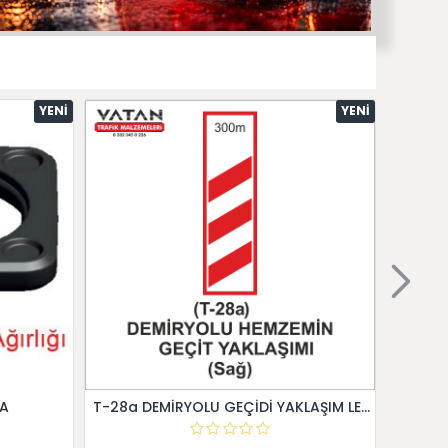
YENI
YENI
 A
T-28a DEMİRYOLU GEÇİDİ YAKLAŞIM LEVHALARI (Sağ)