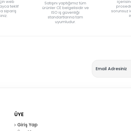
için web
içerisi
Satışını yaptığımız tüm
yca teklif
prosedü
ürünler CE belgelisidir ve
zla sipariş
sorunsuz 
ISO iş güvenliği
iniz.
i
standartlarına tam
uyumludur.
ÜYE
Giriş Yap