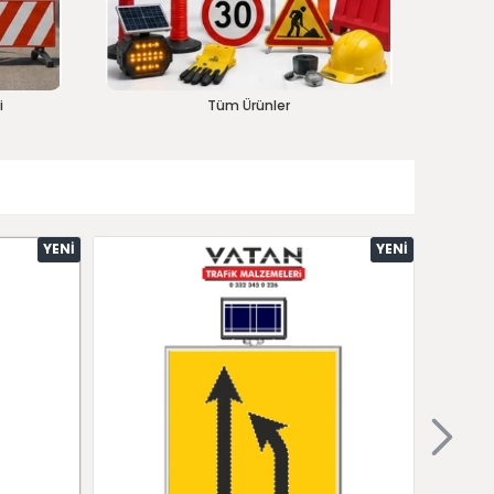
i
Tüm Ürünler
YENI
YENI