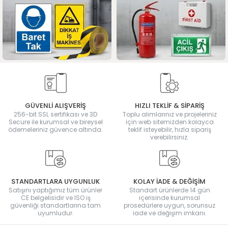
GÜVENLİ ALIŞVERİŞ
HIZLI TEKLİF & SİPARİŞ
256-bit SSL sertifikası ve 3D
Toplu alımlarınız ve projeleriniz
Secure ile kurumsal ve bireysel
için web sitemizden kolayca
ödemeleriniz güvence altında.
teklif isteyebilir, hızla sipariş
verebilirsiniz.
STANDARTLARA UYGUNLUK
KOLAY İADE & DEĞİŞİM
Satışını yaptığımız tüm ürünler
Standart ürünlerde 14 gün
CE belgelisidir ve ISO iş
içerisinde kurumsal
güvenliği standartlarına tam
prosedürlere uygun, sorunsuz
uyumludur.
iade ve değişim imkanı.