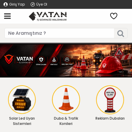
Giriş Yap
Üye Ol
Solar Led Uyarı
Duba & Trafik
Reklam Dubaları
Sistemleri
Konileri