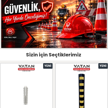
Sizin için Seçtiklerimiz
YENI
YENI