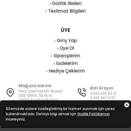
Gizlilik İlkeleri
Teslimat Bilgileri
ÜYE
Giriş Yap
Üye Ol
Siparişlerim
İadelerim
Hediye Çeklerim
Mağaza Adresi
Bizi Arayın
Fevzi Çakmak Mh. Büsan
0 332 345 02 27
OSB 10660. Sk No:9,
0 532 367 11 97
42050 Karatay/Konya
E-Posta
Mesai Saatleri
Sitemizde sizlere özelleştirilmiş bir hizmet sunmak için çerez
kullanılmaktadır. Detaylı bilgi almak için
bilgi@vatanisguvenligi.com
Gizlilik Politikamızı
08:00 - 19:00
inceleyiniz.