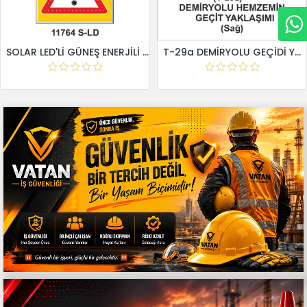
SOLAR LED'Lİ GÜNEŞ ENERJİLİ LEVHA
T-29a DEMİRYOLU GEÇİDİ YAKLAŞIM LEVHALARI (Sağ)