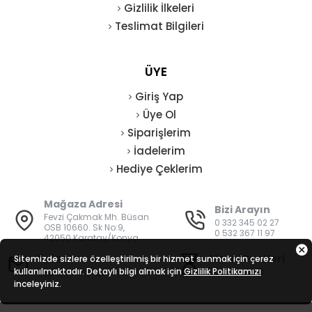
Gizlilik İlkeleri
Teslimat Bilgileri
ÜYE
Giriş Yap
Üye Ol
Siparişlerim
İadelerim
Hediye Çeklerim
Mağaza Adresi
Bizi Arayın
Fevzi Çakmak Mh. Büsan
0 332 345 02 27
OSB 10660. Sk No:9,
0 532 367 11 97
42050 Karatay/Konya
E-Posta
Mesai Saatleri
Sitemizde sizlere özelleştirilmiş bir hizmet sunmak için çerez
kullanılmaktadır. Detaylı bilgi almak için
bilgi@vatanisguvenligi.com
Gizlilik Politikamızı
08:00 - 19:00
inceleyiniz.