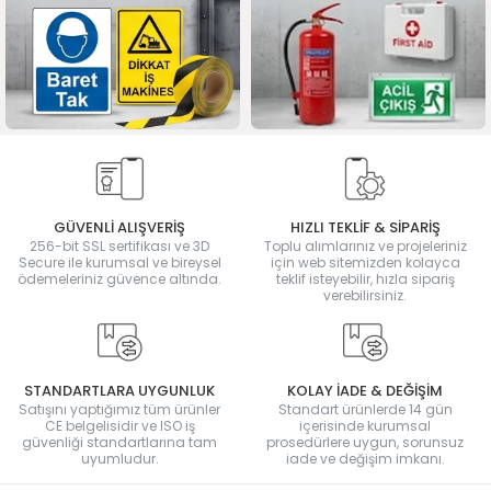
GÜVENLİ ALIŞVERİŞ
HIZLI TEKLİF & SİPARİŞ
256-bit SSL sertifikası ve 3D
Toplu alımlarınız ve projeleriniz
Secure ile kurumsal ve bireysel
için web sitemizden kolayca
ödemeleriniz güvence altında.
teklif isteyebilir, hızla sipariş
verebilirsiniz.
STANDARTLARA UYGUNLUK
KOLAY İADE & DEĞİŞİM
Satışını yaptığımız tüm ürünler
Standart ürünlerde 14 gün
CE belgelisidir ve ISO iş
içerisinde kurumsal
güvenliği standartlarına tam
prosedürlere uygun, sorunsuz
uyumludur.
iade ve değişim imkanı.