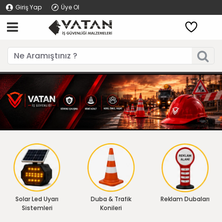
Giriş Yap
Üye Ol
Solar Led Uyarı
Duba & Trafik
Reklam Dubaları
Sistemleri
Konileri