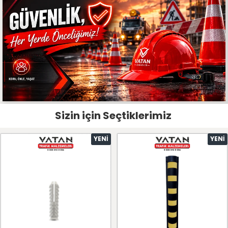
Sizin için Seçtiklerimiz
YENI
YENI