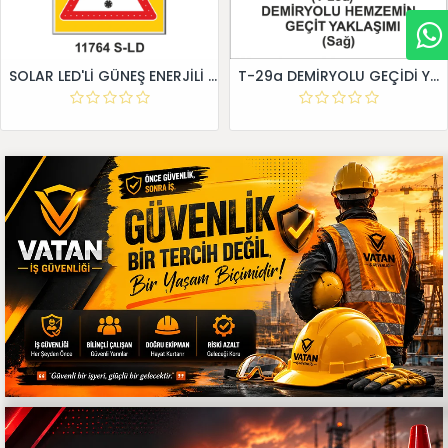
SOLAR LED'Lİ GÜNEŞ ENERJİLİ LEVHA
T-29a DEMİRYOLU GEÇİDİ YAKLAŞIM LEVHALARI (Sağ)