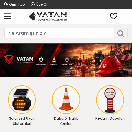
Giriş Yap
Üye Ol
Solar Led Uyarı
Duba & Trafik
Reklam Dubaları
Sistemleri
Konileri