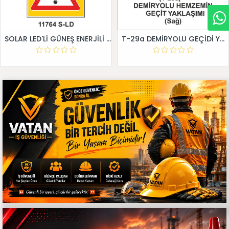
SOLAR LED'Lİ GÜNEŞ ENERJİLİ LEVHA
T-29a DEMİRYOLU GEÇİDİ YAKLAŞIM LEVHALARI (Sağ)