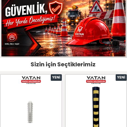
Sizin için Seçtiklerimiz
YENI
YENI