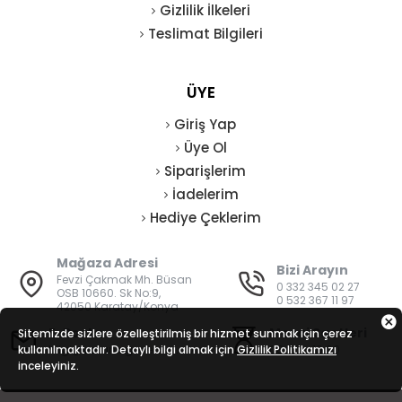
Gizlilik İlkeleri
Teslimat Bilgileri
ÜYE
Giriş Yap
Üye Ol
Siparişlerim
İadelerim
Hediye Çeklerim
Mağaza Adresi
Bizi Arayın
Fevzi Çakmak Mh. Büsan
0 332 345 02 27
OSB 10660. Sk No:9,
0 532 367 11 97
42050 Karatay/Konya
E-Posta
Mesai Saatleri
Sitemizde sizlere özelleştirilmiş bir hizmet sunmak için çerez
kullanılmaktadır. Detaylı bilgi almak için
bilgi@vatanisguvenligi.com
Gizlilik Politikamızı
08:00 - 19:00
inceleyiniz.