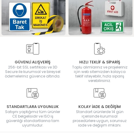
GÜVENLİ ALIŞVERİŞ
HIZLI TEKLİF & SİPARİŞ
256-bit SSL sertifikası ve 3D
Toplu alımlarınız ve projeleriniz
Secure ile kurumsal ve bireysel
için web sitemizden kolayca
ödemeleriniz güvence altında.
teklif isteyebilir, hızla sipariş
verebilirsiniz.
STANDARTLARA UYGUNLUK
KOLAY İADE & DEĞİŞİM
Satışını yaptığımız tüm ürünler
Standart ürünlerde 14 gün
CE belgelisidir ve ISO iş
içerisinde kurumsal
güvenliği standartlarına tam
prosedürlere uygun, sorunsuz
uyumludur.
iade ve değişim imkanı.