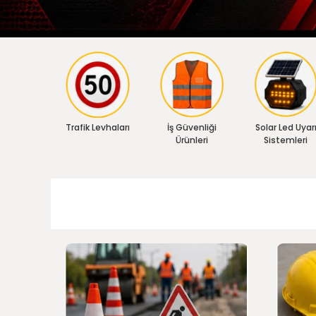
Trafik Levhaları
İş Güvenliği
Solar Led Uyar
Ürünleri
Sistemleri