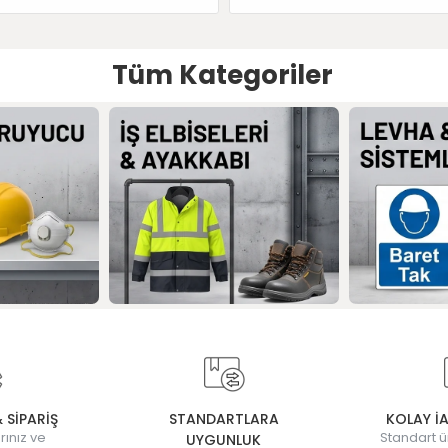
Tüm Kategoriler
& SİPARİŞ
STANDARTLARA
KOLAY İ
rınız ve
Standart ü
UYGUNLUK