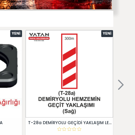
YENI
YENI
 A
T-28a DEMİRYOLU GEÇİDİ YAKLAŞIM LEVHALARI (Sağ)