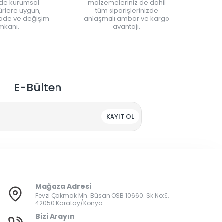
nde kurumsal
malzemeleriniz de dahil
rlere uygun,
tüm siparişlerinizde
iade ve değişim
anlaşmalı ambar ve kargo
mkanı.
avantajı.
E-Bülten
KAYIT OL
Mağaza Adresi
Fevzi Çakmak Mh. Büsan OSB 10660. Sk No:9,
42050 Karatay/Konya
Bizi Arayın