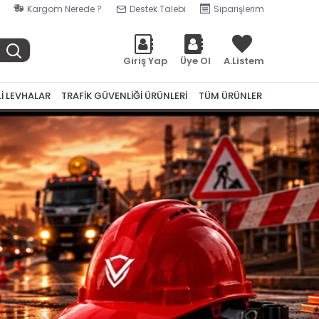
Kargom Nerede ?
Destek Talebi
Siparişlerim
Giriş Yap
Üye Ol
A.Listem
Lİ LEVHALAR
TRAFİK GÜVENLİĞİ ÜRÜNLERİ
TÜM ÜRÜNLER