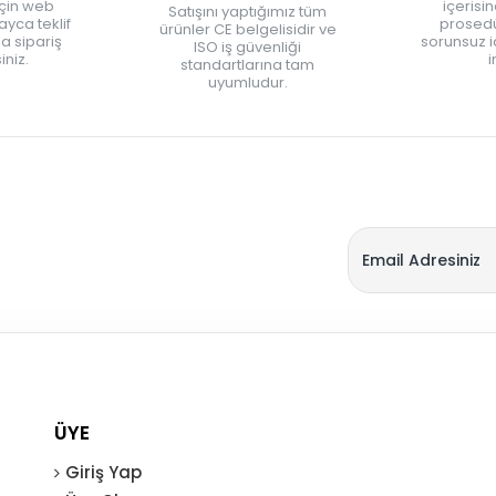
için web
içerisi
Satışını yaptığımız tüm
yca teklif
prosedü
ürünler CE belgelisidir ve
zla sipariş
sorunsuz 
ISO iş güvenliği
iniz.
i
standartlarına tam
uyumludur.
ÜYE
Giriş Yap