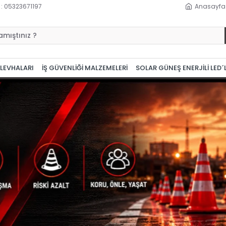
 : 05323671197
Anasayfa
 LEVHALARI
İŞ GÜVENLİĞİ MALZEMELERİ
SOLAR GÜNEŞ ENERJİLİ LED´