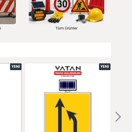
i
Tüm Ürünler
YENI
YENI