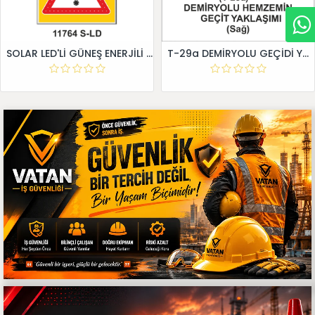
SOLAR LED'Lİ GÜNEŞ ENERJİLİ LEVHA
T-29a DEMİRYOLU GEÇİDİ YAKLAŞIM LEVHALARI (Sağ)