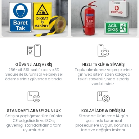
GÜVENLİ ALIŞVERİŞ
HIZLI TEKLİF & SİPARİŞ
256-bit SSL sertifikası ve 3D
Toplu alımlarınız ve projeleriniz
Secure ile kurumsal ve bireysel
için web sitemizden kolayca
ödemeleriniz güvence altında.
teklif isteyebilir, hızla sipariş
verebilirsiniz.
STANDARTLARA UYGUNLUK
KOLAY İADE & DEĞİŞİM
Satışını yaptığımız tüm ürünler
Standart ürünlerde 14 gün
CE belgelisidir ve ISO iş
içerisinde kurumsal
güvenliği standartlarına tam
prosedürlere uygun, sorunsuz
uyumludur.
iade ve değişim imkanı.