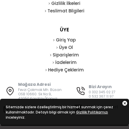
Gizlilik İlkeleri
Teslimat Bilgileri
ÜYE
Giriş Yap
Üye Ol
Siparişlerim
İadelerim
Hediye Çeklerim
Mağaza Adresi
Bizi Arayın
Fevzi Çakmak Mh. Büsan
0 332 345 02 27
OSB 10660. Sk No:9,
0 532 367 11 97
42050 Karatay/Konya
E-Posta
Mesai Saatleri
Sitemizde sizlere özelleştirilmiş bir hizmet sunmak için çerez
kullanılmaktadır. Detaylı bilgi almak için
bilgi@vatanisguvenligi.com
Gizlilik Politikamızı
08:00 - 19:00
inceleyiniz.