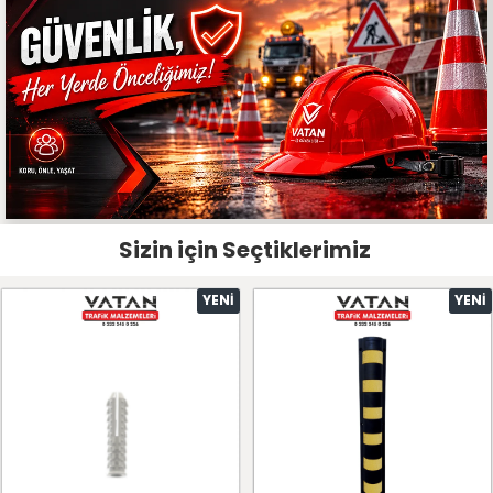
Sizin için Seçtiklerimiz
YENI
YENI