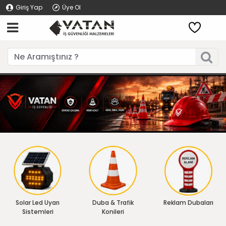
Giriş Yap
Üye Ol
Solar Led Uyarı
Duba & Trafik
Reklam Dubaları
Sistemleri
Konileri