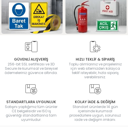
GÜVENLİ ALIŞVERİŞ
HIZLI TEKLİF & SİPARİŞ
256-bit SSL sertifikası ve 3D
Toplu alımlarınız ve projeleriniz
Secure ile kurumsal ve bireysel
için web sitemizden kolayca
ödemeleriniz güvence altında.
teklif isteyebilir, hızla sipariş
verebilirsiniz.
STANDARTLARA UYGUNLUK
KOLAY İADE & DEĞİŞİM
Satışını yaptığımız tüm ürünler
Standart ürünlerde 14 gün
CE belgelisidir ve ISO iş
içerisinde kurumsal
güvenliği standartlarına tam
prosedürlere uygun, sorunsuz
uyumludur.
iade ve değişim imkanı.