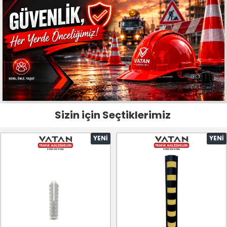
Sizin için Seçtiklerimiz
YENI
YENI