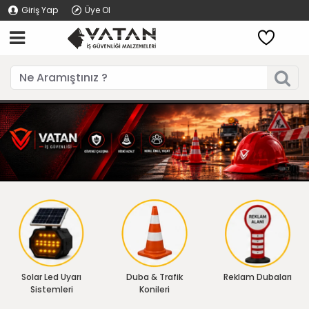
Giriş Yap
Üye Ol
Solar Led Uyarı
Duba & Trafik
Reklam Dubaları
Sistemleri
Konileri