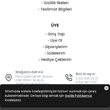
Gizlilik İlkeleri
Teslimat Bilgileri
ÜYE
Giriş Yap
Üye Ol
Siparişlerim
İadelerim
Hediye Çeklerim
Mağaza Adresi
Bizi Arayın
Fevzi Çakmak Mh. Büsan
0 332 345 02 27
OSB 10660. Sk No:9,
0 532 367 11 97
42050 Karatay/Konya
E-Posta
Mesai Saatleri
Sitemizde sizlere özelleştirilmiş bir hizmet sunmak için çerez
kullanılmaktadır. Detaylı bilgi almak için
bilgi@vatanisguvenligi.com
Gizlilik Politikamızı
08:00 - 19:00
inceleyiniz.