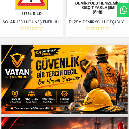
SOLAR LED'Lİ GÜNEŞ ENERJİLİ LEVHA
T-29a DEMİRYOLU GEÇİDİ YAKLAŞIM LEVHALARI (Sağ)