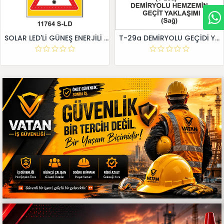
SOLAR LED'Lİ GÜNEŞ ENERJİLİ LEVHA
T-29a DEMİRYOLU GEÇİDİ YAKLAŞIM LEVHALARI (Sağ)