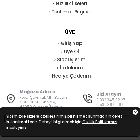
Gizlilik İlkeleri
Teslimat Bilgileri
ÜYE
Giriş Yap
Üye Ol
Siparişlerim
İadelerim
Hediye Çeklerim
Mağaza Adresi
Bizi Arayın
Fevzi Çakmak Mh. Büsan
0 332 345 02 27
OSB 10660. Sk No:9,
0 532 367 11 97
42050 Karatay/Konya
E-Posta
Mesai Saatleri
Sitemizde sizlere özelleştirilmiş bir hizmet sunmak için çerez
kullanılmaktadır. Detaylı bilgi almak için
bilgi@vatanisguvenligi.com
Gizlilik Politikamızı
08:00 - 19:00
inceleyiniz.