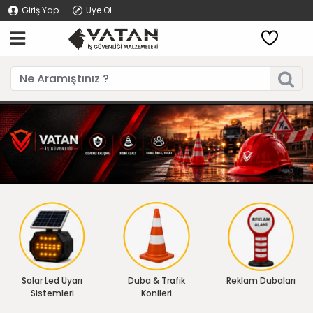
Giriş Yap
Üye Ol
Solar Led Uyarı
Duba & Trafik
Reklam Dubaları
Sistemleri
Konileri