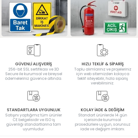
GÜVENLİ ALIŞVERİŞ
HIZLI TEKLİF & SİPARİŞ
256-bit SSL sertifikası ve 3D
Toplu alımlarınız ve projeleriniz
Secure ile kurumsal ve bireysel
için web sitemizden kolayca
ödemeleriniz güvence altında.
teklif isteyebilir, hızla sipariş
verebilirsiniz.
STANDARTLARA UYGUNLUK
KOLAY İADE & DEĞİŞİM
Satışını yaptığımız tüm ürünler
Standart ürünlerde 14 gün
CE belgelisidir ve ISO iş
içerisinde kurumsal
güvenliği standartlarına tam
prosedürlere uygun, sorunsuz
uyumludur.
iade ve değişim imkanı.