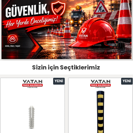
Sizin için Seçtiklerimiz
YENI
YENI