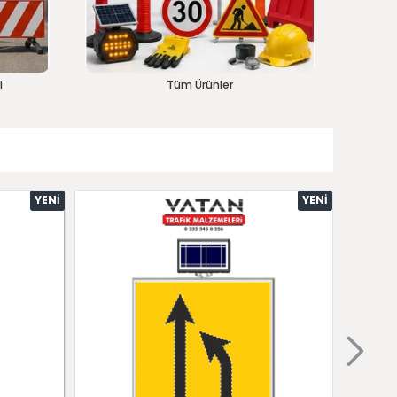
i
Tüm Ürünler
YENI
YENI