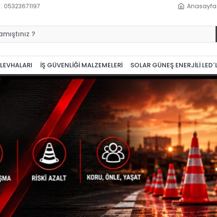
 : 05323671197
Anasayfa
 LEVHALARI
İŞ GÜVENLİĞİ MALZEMELERİ
SOLAR GÜNEŞ ENERJİLİ LED´