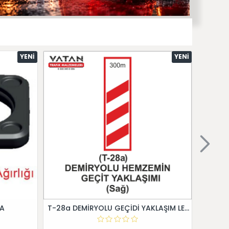
YENI
YENI
 A
T-28a DEMİRYOLU GEÇİDİ YAKLAŞIM LEVHALARI (Sağ)