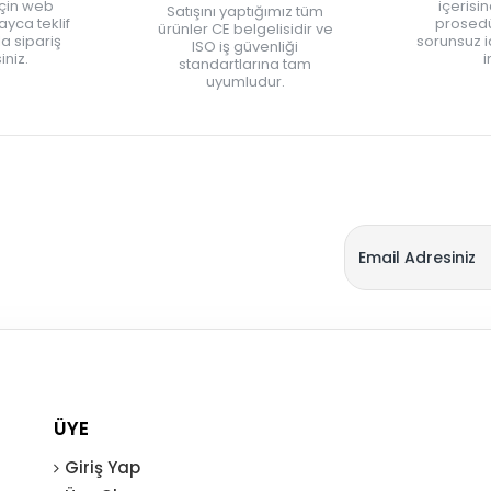
için web
içerisi
Satışını yaptığımız tüm
yca teklif
prosedü
ürünler CE belgelisidir ve
zla sipariş
sorunsuz 
ISO iş güvenliği
iniz.
i
standartlarına tam
uyumludur.
ÜYE
Giriş Yap