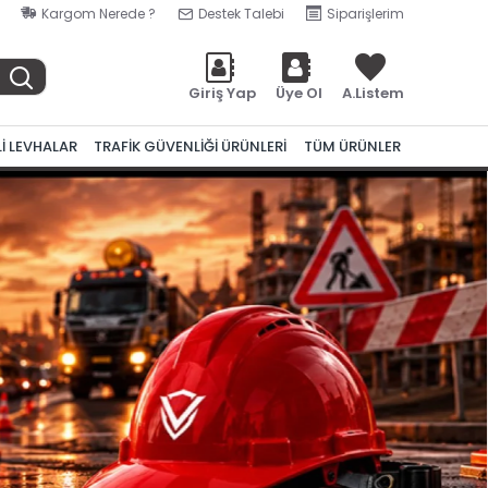
Kargom Nerede ?
Destek Talebi
Siparişlerim
Giriş Yap
Üye Ol
A.Listem
Lİ LEVHALAR
TRAFİK GÜVENLİĞİ ÜRÜNLERİ
TÜM ÜRÜNLER