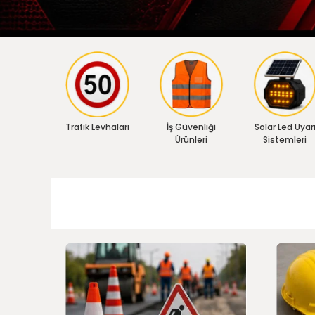
Trafik Levhaları
İş Güvenliği
Solar Led Uyar
Ürünleri
Sistemleri