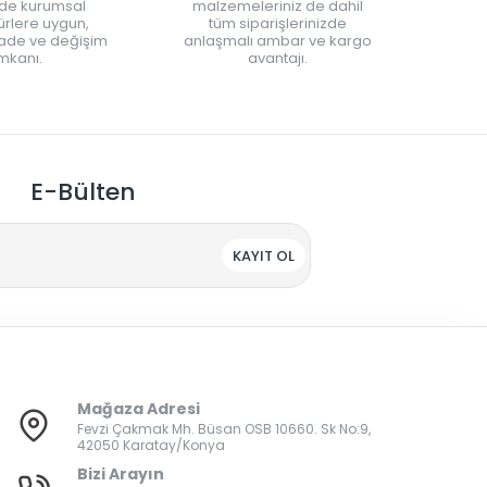
nde kurumsal
malzemeleriniz de dahil
rlere uygun,
tüm siparişlerinizde
iade ve değişim
anlaşmalı ambar ve kargo
mkanı.
avantajı.
E-Bülten
KAYIT OL
Mağaza Adresi
Fevzi Çakmak Mh. Büsan OSB 10660. Sk No:9,
42050 Karatay/Konya
Bizi Arayın