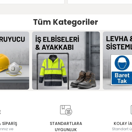
Tüm Kategoriler
& SİPARİŞ
STANDARTLARA
KOLAY İ
rınız ve
Standart ü
UYGUNLUK