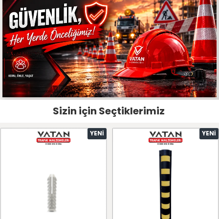
Sizin için Seçtiklerimiz
YENI
YENI