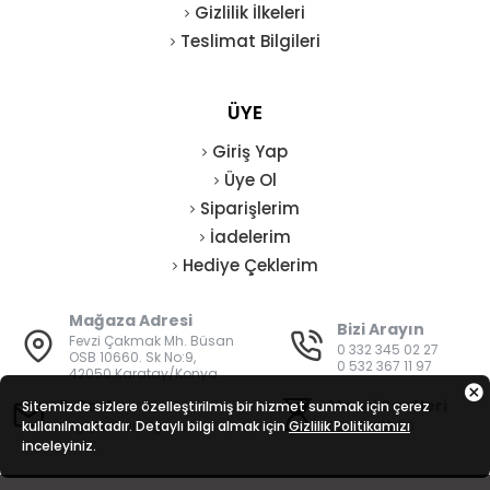
Gizlilik İlkeleri
Teslimat Bilgileri
ÜYE
Giriş Yap
Üye Ol
Siparişlerim
İadelerim
Hediye Çeklerim
Mağaza Adresi
Bizi Arayın
Fevzi Çakmak Mh. Büsan
0 332 345 02 27
OSB 10660. Sk No:9,
0 532 367 11 97
42050 Karatay/Konya
E-Posta
Mesai Saatleri
Sitemizde sizlere özelleştirilmiş bir hizmet sunmak için çerez
kullanılmaktadır. Detaylı bilgi almak için
bilgi@vatanisguvenligi.com
Gizlilik Politikamızı
08:00 - 19:00
inceleyiniz.