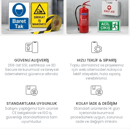
GÜVENLİ ALIŞVERİŞ
HIZLI TEKLİF & SİPARİŞ
256-bit SSL sertifikası ve 3D
Toplu alımlarınız ve projeleriniz
Secure ile kurumsal ve bireysel
için web sitemizden kolayca
ödemeleriniz güvence altında.
teklif isteyebilir, hızla sipariş
verebilirsiniz.
STANDARTLARA UYGUNLUK
KOLAY İADE & DEĞİŞİM
Satışını yaptığımız tüm ürünler
Standart ürünlerde 14 gün
CE belgelisidir ve ISO iş
içerisinde kurumsal
güvenliği standartlarına tam
prosedürlere uygun, sorunsuz
uyumludur.
iade ve değişim imkanı.