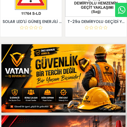
SOLAR LED'Lİ GÜNEŞ ENERJİLİ LEVHA
T-29a DEMİRYOLU GEÇİDİ YAKLAŞIM LEVHALARI (Sağ)