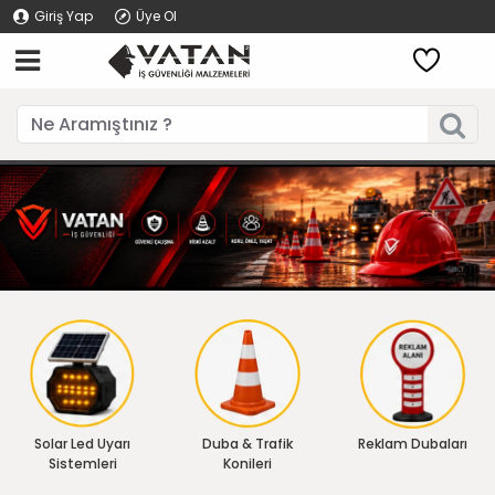
Giriş Yap
Üye Ol
Solar Led Uyarı
Duba & Trafik
Reklam Dubaları
Sistemleri
Konileri