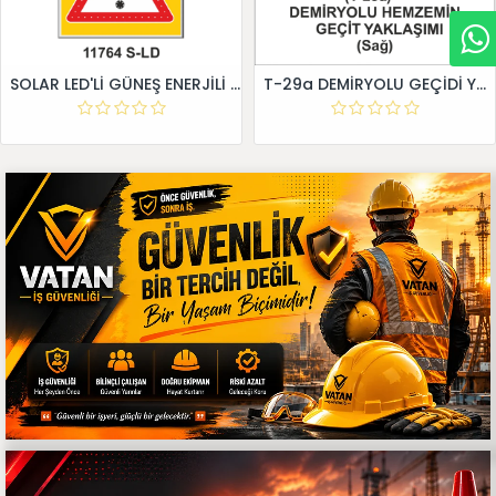
SOLAR LED'Lİ GÜNEŞ ENERJİLİ LEVHA
T-29a DEMİRYOLU GEÇİDİ YAKLAŞIM LEVHALARI (Sağ)