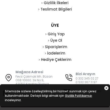
Gizlilik İlkeleri
Teslimat Bilgileri
ÜYE
Giriş Yap
Üye Ol
Siparişlerim
İadelerim
Hediye Çeklerim
Mağaza Adresi
Bizi Arayın
Fevzi Çakmak Mh. Büsan
0 332 345 02 27
OSB 10660. Sk No:9,
0 532 367 11 97
42050 Karatay/Konya
E-Posta
Mesai Saatleri
Sitemizde sizlere özelleştirilmiş bir hizmet sunmak için çerez
kullanılmaktadır. Detaylı bilgi almak için
bilgi@vatanisguvenligi.com
Gizlilik Politikamızı
08:00 - 19:00
inceleyiniz.