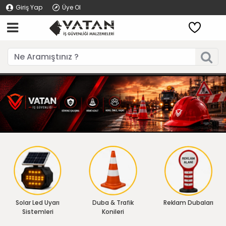
Giriş Yap
Üye Ol
Solar Led Uyarı
Duba & Trafik
Reklam Dubaları
Sistemleri
Konileri