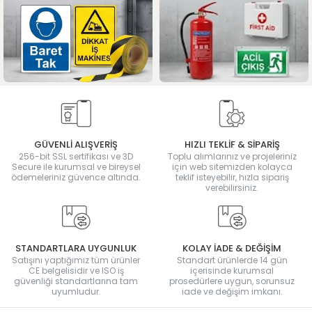
GÜVENLİ ALIŞVERİŞ
HIZLI TEKLİF & SİPARİŞ
256-bit SSL sertifikası ve 3D
Toplu alımlarınız ve projeleriniz
Secure ile kurumsal ve bireysel
için web sitemizden kolayca
ödemeleriniz güvence altında.
teklif isteyebilir, hızla sipariş
verebilirsiniz.
STANDARTLARA UYGUNLUK
KOLAY İADE & DEĞİŞİM
Satışını yaptığımız tüm ürünler
Standart ürünlerde 14 gün
CE belgelisidir ve ISO iş
içerisinde kurumsal
güvenliği standartlarına tam
prosedürlere uygun, sorunsuz
uyumludur.
iade ve değişim imkanı.