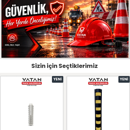
Sizin için Seçtiklerimiz
YENI
YENI