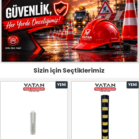
Sizin için Seçtiklerimiz
YENI
YENI