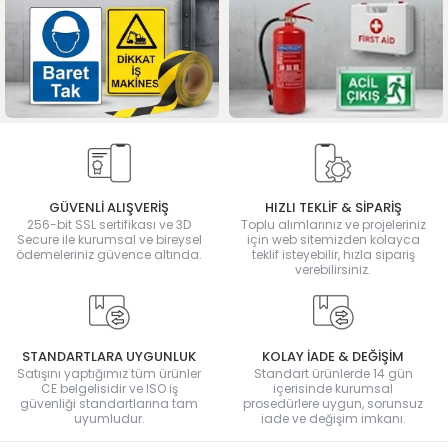
GÜVENLİ ALIŞVERİŞ
HIZLI TEKLİF & SİPARİŞ
256-bit SSL sertifikası ve 3D
Toplu alımlarınız ve projeleriniz
Secure ile kurumsal ve bireysel
için web sitemizden kolayca
ödemeleriniz güvence altında.
teklif isteyebilir, hızla sipariş
verebilirsiniz.
STANDARTLARA UYGUNLUK
KOLAY İADE & DEĞİŞİM
Satışını yaptığımız tüm ürünler
Standart ürünlerde 14 gün
CE belgelisidir ve ISO iş
içerisinde kurumsal
güvenliği standartlarına tam
prosedürlere uygun, sorunsuz
uyumludur.
iade ve değişim imkanı.