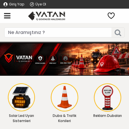
Giriş Yap
Üye Ol
Solar Led Uyarı
Duba & Trafik
Reklam Dubaları
Sistemleri
Konileri