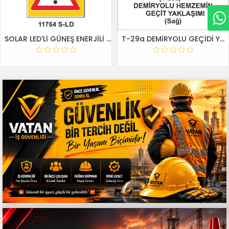
SOLAR LED'Lİ GÜNEŞ ENERJİLİ LEVHA
T-29a DEMİRYOLU GEÇİDİ YAKLAŞIM LEVHALARI (Sağ)