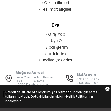
Gizlilik İlkeleri
Teslimat Bilgileri
ÜYE
Giriş Yap
Üye Ol
Siparişlerim
İadelerim
Hediye Çeklerim
Mağaza Adresi
Bizi Arayın
Fevzi Çakmak Mh. Büsan
0 332 345 02 27
OSB 10660. Sk No:9,
0 532 367 11 97
42050 Karatay/Konya
E-Posta
Mesai Saatleri
Sitemizde sizlere özelleştirilmiş bir hizmet sunmak için çerez
kullanılmaktadır. Detaylı bilgi almak için
bilgi@vatanisguvenligi.com
Gizlilik Politikamızı
08:00 - 19:00
inceleyiniz.