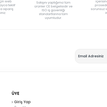
için web
içerisi
Satışını yaptığımız tüm
yca teklif
prosedü
ürünler CE belgelisidir ve
zla sipariş
sorunsuz 
ISO iş güvenliği
iniz.
i
standartlarına tam
uyumludur.
ÜYE
Giriş Yap