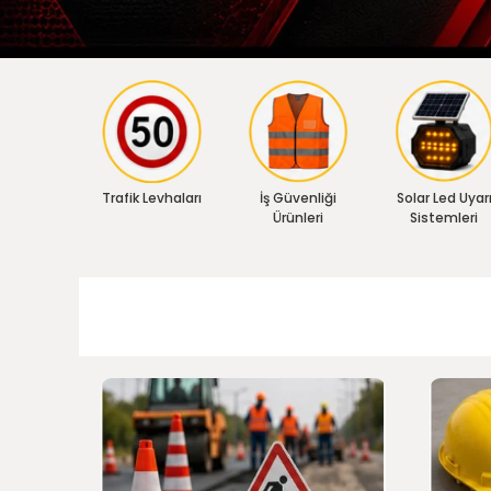
Trafik Levhaları
İş Güvenliği
Solar Led Uyar
Ürünleri
Sistemleri