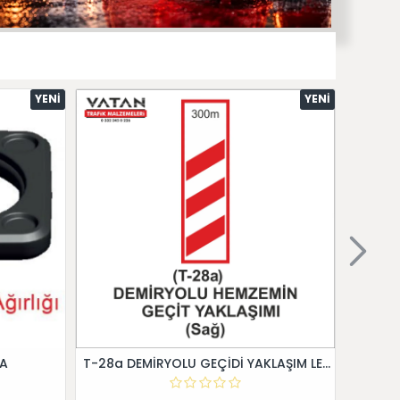
YENI
YENI
 A
T-28a DEMİRYOLU GEÇİDİ YAKLAŞIM LEVHALARI (Sağ)