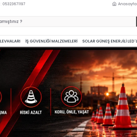
 : 05323671197
Anasayfa
 LEVHALARI
İŞ GÜVENLİĞİ MALZEMELERİ
SOLAR GÜNEŞ ENERJİLİ LED´