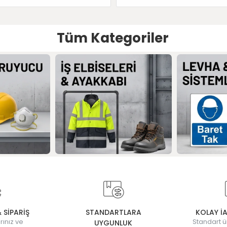
Tüm Kategoriler
& SİPARİŞ
STANDARTLARA
KOLAY İ
rınız ve
Standart ü
UYGUNLUK