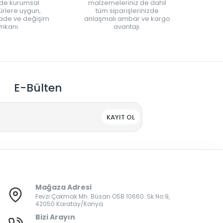
nde kurumsal
malzemeleriniz de dahil
rlere uygun,
tüm siparişlerinizde
iade ve değişim
anlaşmalı ambar ve kargo
mkanı.
avantajı.
E-Bülten
KAYIT OL
Mağaza Adresi
Fevzi Çakmak Mh. Büsan OSB 10660. Sk No:9,
42050 Karatay/Konya
Bizi Arayın