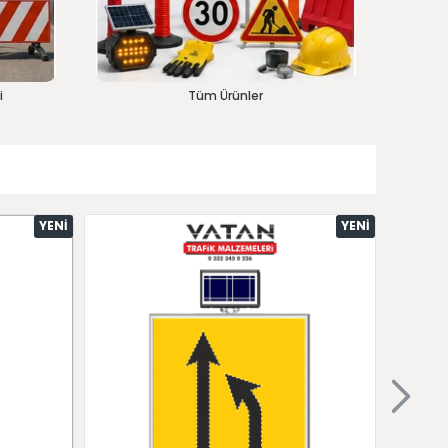
i
Tüm Ürünler
YENI
YENI