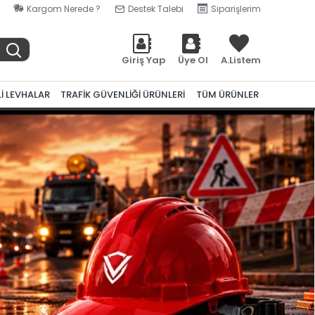
Kargom Nerede ?
Destek Talebi
Siparişlerim
Giriş Yap
Üye Ol
A.Listem
Lİ LEVHALAR
TRAFİK GÜVENLİĞİ ÜRÜNLERİ
TÜM ÜRÜNLER