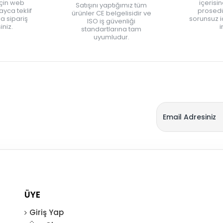
için web
içerisi
Satışını yaptığımız tüm
yca teklif
prosedü
ürünler CE belgelisidir ve
zla sipariş
sorunsuz 
ISO iş güvenliği
iniz.
i
standartlarına tam
uyumludur.
ÜYE
Giriş Yap