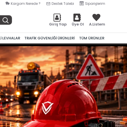
Kargom Nerede ?
Destek Talebi
Siparişlerim
Giriş Yap
Üye Ol
A.Listem
Lİ LEVHALAR
TRAFİK GÜVENLİĞİ ÜRÜNLERİ
TÜM ÜRÜNLER