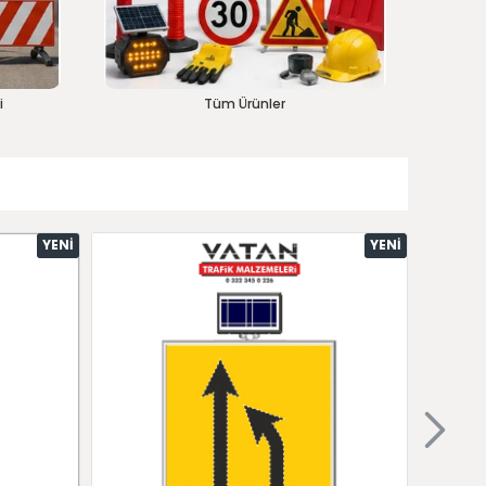
i
Tüm Ürünler
YENI
YENI