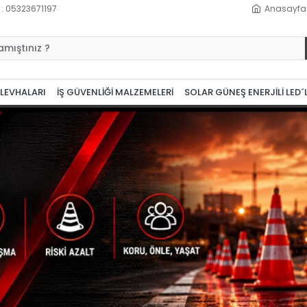
 : 05323671197
Anasayfa
 LEVHALARI
İŞ GÜVENLİĞİ MALZEMELERİ
SOLAR GÜNEŞ ENERJİLİ LED´