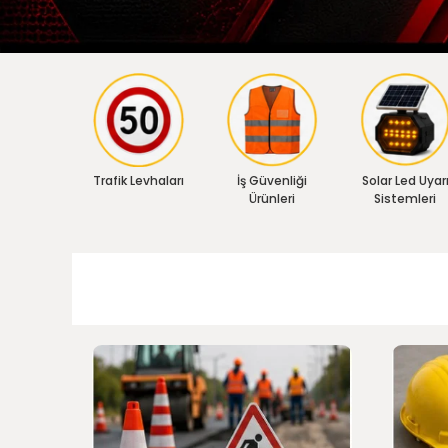
Trafik Levhaları
İş Güvenliği
Solar Led Uyar
Ürünleri
Sistemleri