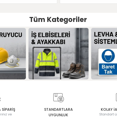
Tüm Kategoriler
& SİPARİŞ
STANDARTLARA
KOLAY İ
rınız ve
Standart ü
UYGUNLUK