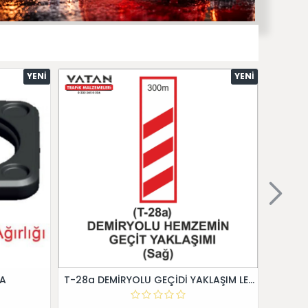
YENI
YENI
 A
T-28a DEMİRYOLU GEÇİDİ YAKLAŞIM LEVHALARI (Sağ)