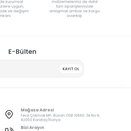
nde kurumsal
malzemeleriniz de dahil
rlere uygun,
tüm siparişlerinizde
iade ve değişim
anlaşmalı ambar ve kargo
mkanı.
avantajı.
E-Bülten
KAYIT OL
Mağaza Adresi
Fevzi Çakmak Mh. Büsan OSB 10660. Sk No:9,
42050 Karatay/Konya
Bizi Arayın