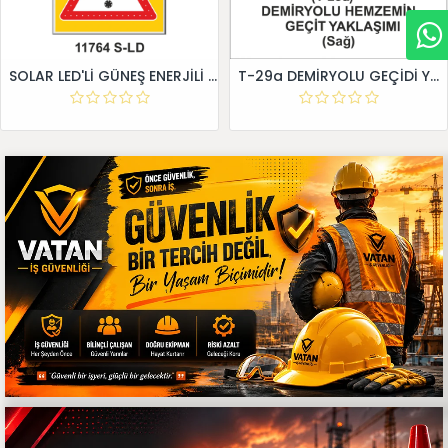
SOLAR LED'Lİ GÜNEŞ ENERJİLİ LEVHA
T-29a DEMİRYOLU GEÇİDİ YAKLAŞIM LEVHALARI (Sağ)