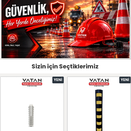
Sizin için Seçtiklerimiz
YENI
YENI