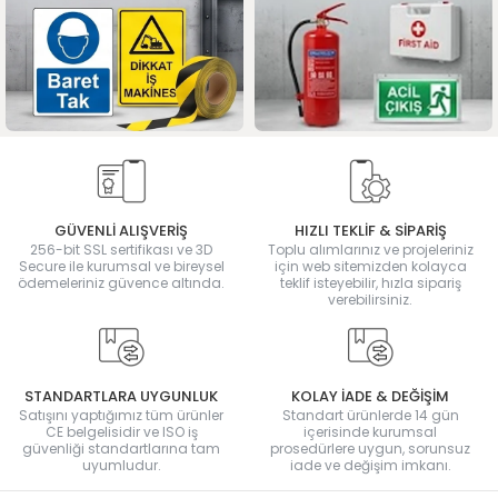
GÜVENLİ ALIŞVERİŞ
HIZLI TEKLİF & SİPARİŞ
256-bit SSL sertifikası ve 3D
Toplu alımlarınız ve projeleriniz
Secure ile kurumsal ve bireysel
için web sitemizden kolayca
ödemeleriniz güvence altında.
teklif isteyebilir, hızla sipariş
verebilirsiniz.
STANDARTLARA UYGUNLUK
KOLAY İADE & DEĞİŞİM
Satışını yaptığımız tüm ürünler
Standart ürünlerde 14 gün
CE belgelisidir ve ISO iş
içerisinde kurumsal
güvenliği standartlarına tam
prosedürlere uygun, sorunsuz
uyumludur.
iade ve değişim imkanı.