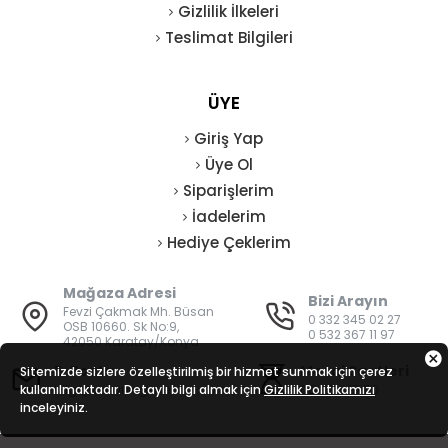
Gizlilik İlkeleri
Teslimat Bilgileri
ÜYE
Giriş Yap
Üye Ol
Siparişlerim
İadelerim
Hediye Çeklerim
Mağaza Adresi
Bizi Arayın
Fevzi Çakmak Mh. Büsan
0 332 345 02 27
OSB 10660. Sk No:9,
0 532 367 11 97
42050 Karatay/Konya
E-Posta
Mesai Saatleri
Sitemizde sizlere özelleştirilmiş bir hizmet sunmak için çerez
kullanılmaktadır. Detaylı bilgi almak için
bilgi@vatanisguvenligi.com
Gizlilik Politikamızı
08:00 - 19:00
inceleyiniz.