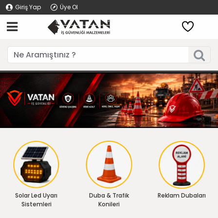
Giriş Yap
Üye Ol
Solar Led Uyarı
Duba & Trafik
Reklam Dubaları
Sistemleri
Konileri