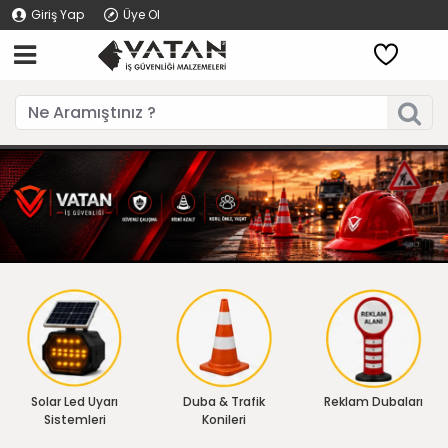
Giriş Yap
Üye Ol
Solar Led Uyarı
Duba & Trafik
Reklam Dubaları
Sistemleri
Konileri