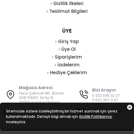
Gizlilik İlkeleri
Teslimat Bilgileri
ÜYE
Giriş Yap
Üye Ol
Siparişlerim
İadelerim
Hediye Çeklerim
Mağaza Adresi
Bizi Arayın
Fevzi Çakmak Mh. Büsan
0 332 345 02 27
OSB 10660. Sk No:9,
0 532 367 11 97
42050 Karatay/Konya
E-Posta
Mesai Saatleri
Sitemizde sizlere özelleştirilmiş bir hizmet sunmak için çerez
kullanılmaktadır. Detaylı bilgi almak için
bilgi@vatanisguvenligi.com
Gizlilik Politikamızı
08:00 - 19:00
inceleyiniz.