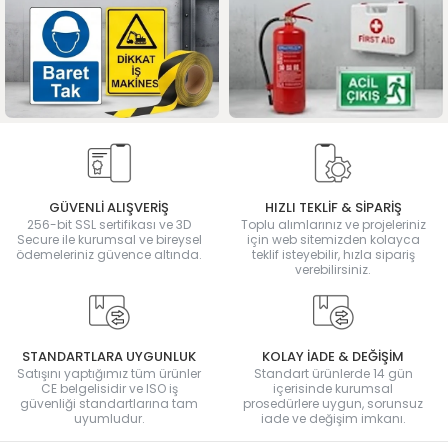
GÜVENLİ ALIŞVERİŞ
HIZLI TEKLİF & SİPARİŞ
256-bit SSL sertifikası ve 3D
Toplu alımlarınız ve projeleriniz
Secure ile kurumsal ve bireysel
için web sitemizden kolayca
ödemeleriniz güvence altında.
teklif isteyebilir, hızla sipariş
verebilirsiniz.
STANDARTLARA UYGUNLUK
KOLAY İADE & DEĞİŞİM
Satışını yaptığımız tüm ürünler
Standart ürünlerde 14 gün
CE belgelisidir ve ISO iş
içerisinde kurumsal
güvenliği standartlarına tam
prosedürlere uygun, sorunsuz
uyumludur.
iade ve değişim imkanı.