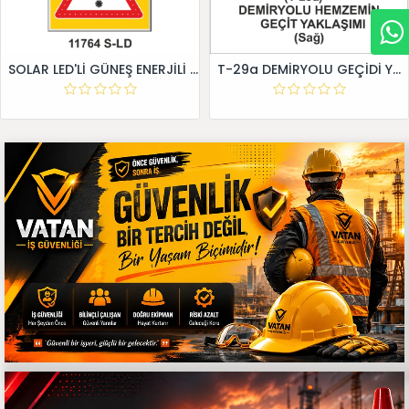
SOLAR LED'Lİ GÜNEŞ ENERJİLİ LEVHA
T-29a DEMİRYOLU GEÇİDİ YAKLAŞIM LEVHALARI (Sağ)