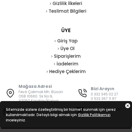
Gizlilik İlkeleri
Teslimat Bilgileri
ÜYE
Giriş Yap
Üye Ol
Siparişlerim
İadelerim
Hediye Çeklerim
Mağaza Adresi
Bizi Arayın
Fevzi Çakmak Mh. Büsan
0 332 345 02 27
OSB 10660. Sk No:9,
0 532 367 11 97
42050 Karatay/Konya
E-Posta
Mesai Saatleri
Sitemizde sizlere özelleştirilmiş bir hizmet sunmak için çerez
kullanılmaktadır. Detaylı bilgi almak için
bilgi@vatanisguvenligi.com
Gizlilik Politikamızı
08:00 - 19:00
inceleyiniz.