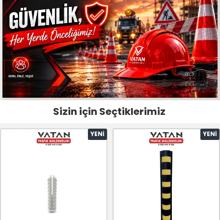
Sizin için Seçtiklerimiz
YENI
YENI