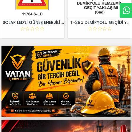
SOLAR LED'Lİ GÜNEŞ ENERJİLİ LEVHA
T-29a DEMİRYOLU GEÇİDİ YAKLAŞIM LEVHALARI (Sağ)