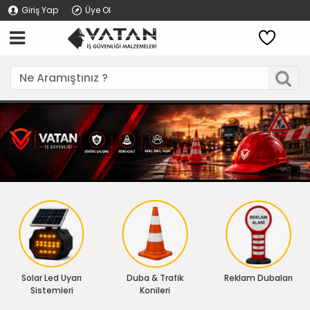
Giriş Yap
Üye Ol
Solar Led Uyarı
Duba & Trafik
Reklam Dubaları
Sistemleri
Konileri