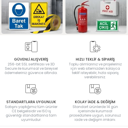
GÜVENLİ ALIŞVERİŞ
HIZLI TEKLİF & SİPARİŞ
256-bit SSL sertifikası ve 3D
Toplu alımlarınız ve projeleriniz
Secure ile kurumsal ve bireysel
için web sitemizden kolayca
ödemeleriniz güvence altında.
teklif isteyebilir, hızla sipariş
verebilirsiniz.
STANDARTLARA UYGUNLUK
KOLAY İADE & DEĞİŞİM
Satışını yaptığımız tüm ürünler
Standart ürünlerde 14 gün
CE belgelisidir ve ISO iş
içerisinde kurumsal
güvenliği standartlarına tam
prosedürlere uygun, sorunsuz
uyumludur.
iade ve değişim imkanı.