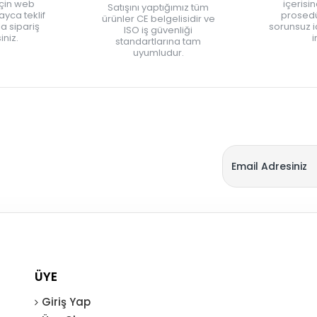
için web
içerisi
Satışını yaptığımız tüm
yca teklif
prosedü
ürünler CE belgelisidir ve
zla sipariş
sorunsuz 
ISO iş güvenliği
iniz.
i
standartlarına tam
uyumludur.
ÜYE
Giriş Yap