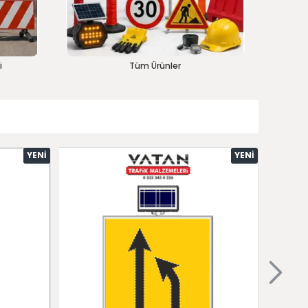
i
Tüm Ürünler
YENI
YENI