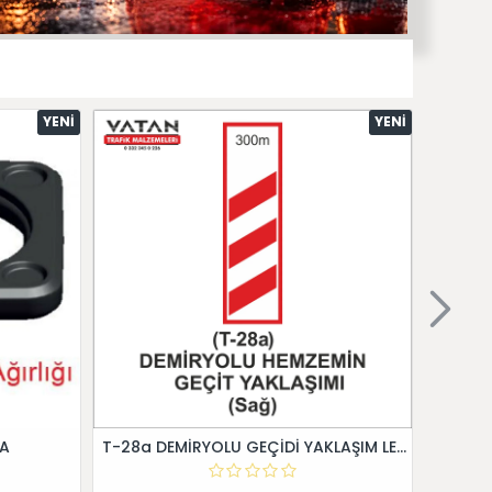
YENI
YENI
 A
T-28a DEMİRYOLU GEÇİDİ YAKLAŞIM LEVHALARI (Sağ)