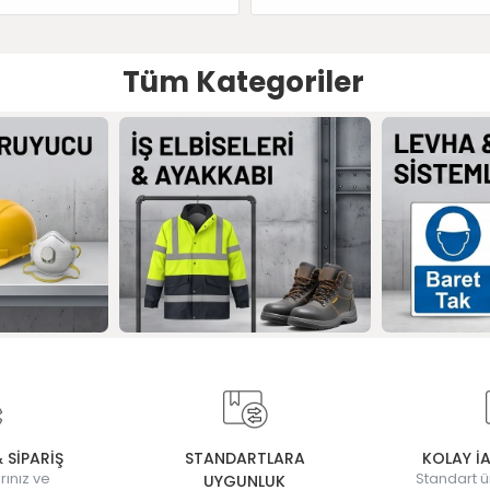
Tüm Kategoriler
& SİPARİŞ
STANDARTLARA
KOLAY İ
rınız ve
Standart ü
UYGUNLUK