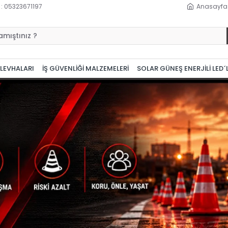
 : 05323671197
Anasayfa
 LEVHALARI
İŞ GÜVENLİĞİ MALZEMELERİ
SOLAR GÜNEŞ ENERJİLİ LED´