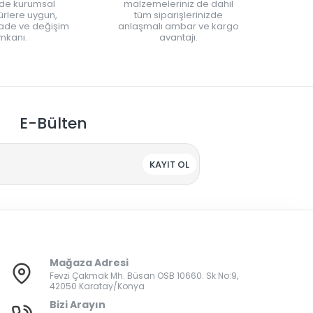
nde kurumsal
malzemeleriniz de dahil
rlere uygun,
tüm siparişlerinizde
iade ve değişim
anlaşmalı ambar ve kargo
mkanı.
avantajı.
E-Bülten
KAYIT OL
Mağaza Adresi
Fevzi Çakmak Mh. Büsan OSB 10660. Sk No:9,
42050 Karatay/Konya
Bizi Arayın