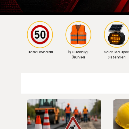
Trafik Levhaları
İş Güvenliği
Solar Led Uyar
Ürünleri
Sistemleri