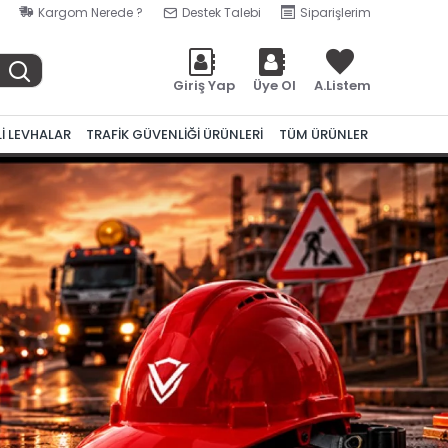
Kargom Nerede ?
Destek Talebi
Siparişlerim
Giriş Yap
Üye Ol
A.Listem
Lİ LEVHALAR
TRAFİK GÜVENLİĞİ ÜRÜNLERİ
TÜM ÜRÜNLER