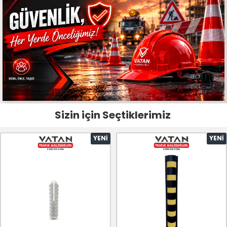
Sizin için Seçtiklerimiz
YENI
YENI