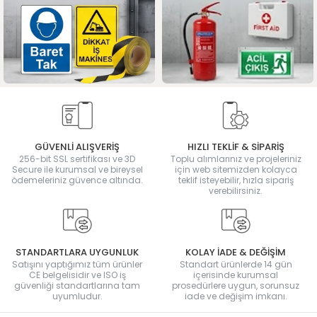
GÜVENLİ ALIŞVERİŞ
HIZLI TEKLİF & SİPARİŞ
256-bit SSL sertifikası ve 3D
Toplu alımlarınız ve projeleriniz
Secure ile kurumsal ve bireysel
için web sitemizden kolayca
ödemeleriniz güvence altında.
teklif isteyebilir, hızla sipariş
verebilirsiniz.
STANDARTLARA UYGUNLUK
KOLAY İADE & DEĞİŞİM
Satışını yaptığımız tüm ürünler
Standart ürünlerde 14 gün
CE belgelisidir ve ISO iş
içerisinde kurumsal
güvenliği standartlarına tam
prosedürlere uygun, sorunsuz
uyumludur.
iade ve değişim imkanı.