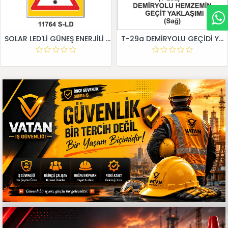
SOLAR LED'Lİ GÜNEŞ ENERJİLİ LEVHA
T-29a DEMİRYOLU GEÇİDİ YAKLAŞIM LEVHALARI (Sağ)