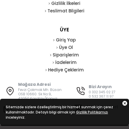
Gizlilik İlkeleri
Teslimat Bilgileri
ÜYE
Giriş Yap
Üye Ol
Siparişlerim
İadelerim
Hediye Çeklerim
Mağaza Adresi
Bizi Arayın
Fevzi Çakmak Mh. Büsan
0 332 345 02 27
OSB 10660. Sk No:9,
0 532 367 11 97
42050 Karatay/Konya
E-Posta
Mesai Saatleri
Sitemizde sizlere özelleştirilmiş bir hizmet sunmak için çerez
kullanılmaktadır. Detaylı bilgi almak için
bilgi@vatanisguvenligi.com
Gizlilik Politikamızı
08:00 - 19:00
inceleyiniz.