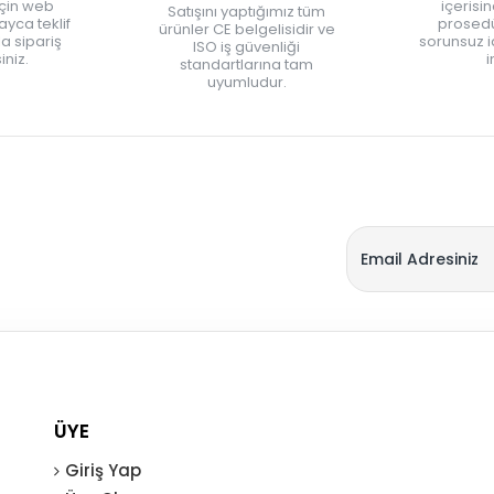
için web
içerisi
Satışını yaptığımız tüm
yca teklif
prosedü
ürünler CE belgelisidir ve
zla sipariş
sorunsuz 
ISO iş güvenliği
iniz.
i
standartlarına tam
uyumludur.
ÜYE
Giriş Yap