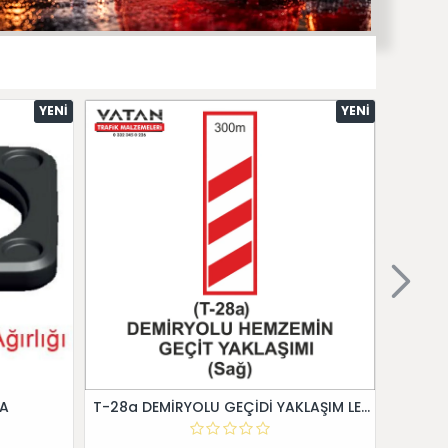
YENI
YENI
 A
T-28a DEMİRYOLU GEÇİDİ YAKLAŞIM LEVHALARI (Sağ)