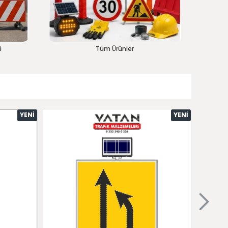
i
Tüm Ürünler
YENI
YENI