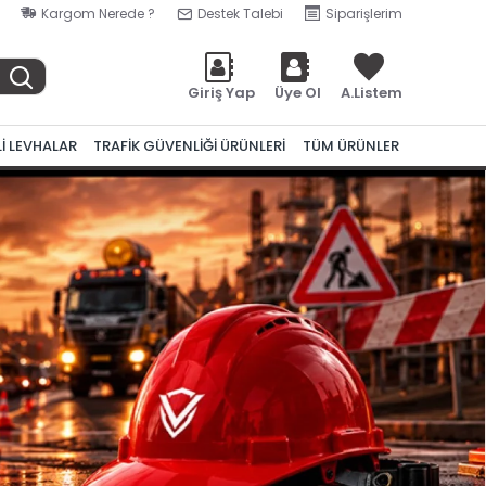
Kargom Nerede ?
Destek Talebi
Siparişlerim
Giriş Yap
Üye Ol
A.Listem
Lİ LEVHALAR
TRAFİK GÜVENLİĞİ ÜRÜNLERİ
TÜM ÜRÜNLER