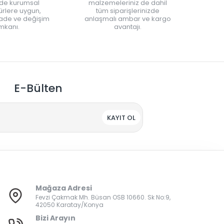
nde kurumsal
malzemeleriniz de dahil
rlere uygun,
tüm siparişlerinizde
iade ve değişim
anlaşmalı ambar ve kargo
mkanı.
avantajı.
E-Bülten
KAYIT OL
Mağaza Adresi
Fevzi Çakmak Mh. Büsan OSB 10660. Sk No:9,
42050 Karatay/Konya
Bizi Arayın