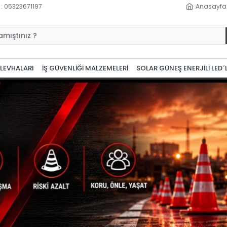
 : 05323671197
Anasayfa
 LEVHALARI
İŞ GÜVENLİĞİ MALZEMELERİ
SOLAR GÜNEŞ ENERJİLİ LED´