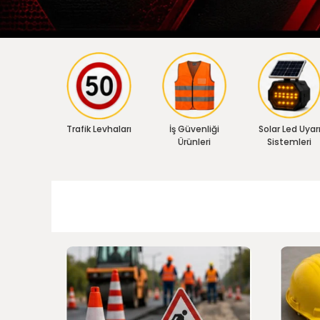
Trafik Levhaları
İş Güvenliği
Solar Led Uyar
Ürünleri
Sistemleri