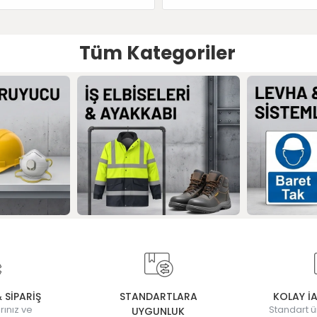
Tüm Kategoriler
& SİPARİŞ
STANDARTLARA
KOLAY İ
rınız ve
Standart ü
UYGUNLUK