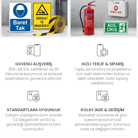
GÜVENLİ ALIŞVERİŞ
HIZLI TEKLİF & SİPARİŞ
256-bit SSL sertifikası ve 3D
Toplu alımlarınız ve projeleriniz
Secure ile kurumsal ve bireysel
için web sitemizden kolayca
ödemeleriniz güvence altında.
teklif isteyebilir, hızla sipariş
verebilirsiniz.
STANDARTLARA UYGUNLUK
KOLAY İADE & DEĞİŞİM
Satışını yaptığımız tüm ürünler
Standart ürünlerde 14 gün
CE belgelisidir ve ISO iş
içerisinde kurumsal
güvenliği standartlarına tam
prosedürlere uygun, sorunsuz
uyumludur.
iade ve değişim imkanı.