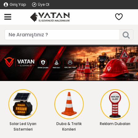
Giriş Yap
Üye Ol
Solar Led Uyarı
Duba & Trafik
Reklam Dubaları
Sistemleri
Konileri