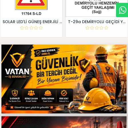
SOLAR LED'Lİ GÜNEŞ ENERJİLİ LEVHA
T-29a DEMİRYOLU GEÇİDİ YAKLAŞIM LEVHALARI (Sağ)