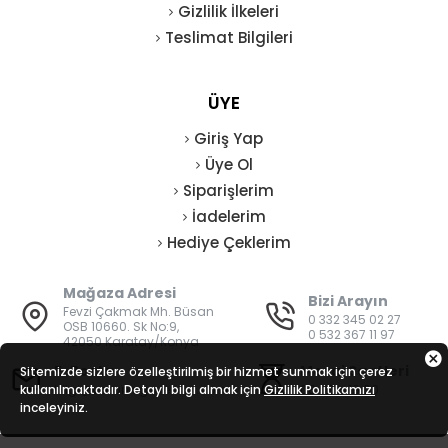
Gizlilik İlkeleri
Teslimat Bilgileri
ÜYE
Giriş Yap
Üye Ol
Siparişlerim
İadelerim
Hediye Çeklerim
Mağaza Adresi
Bizi Arayın
Fevzi Çakmak Mh. Büsan
0 332 345 02 27
OSB 10660. Sk No:9,
0 532 367 11 97
42050 Karatay/Konya
E-Posta
Mesai Saatleri
Sitemizde sizlere özelleştirilmiş bir hizmet sunmak için çerez
kullanılmaktadır. Detaylı bilgi almak için
bilgi@vatanisguvenligi.com
Gizlilik Politikamızı
08:00 - 19:00
inceleyiniz.