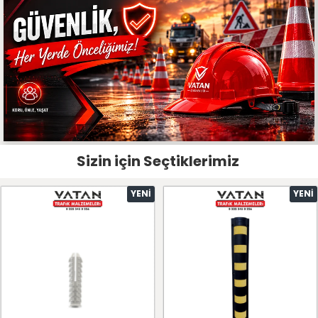
Sizin için Seçtiklerimiz
YENI
YENI