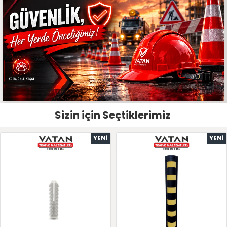
Sizin için Seçtiklerimiz
YENI
YENI