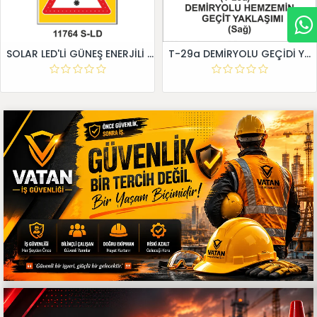
SOLAR LED'Lİ GÜNEŞ ENERJİLİ LEVHA
T-29a DEMİRYOLU GEÇİDİ YAKLAŞIM LEVHALARI (Sağ)