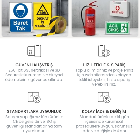
GÜVENLİ ALIŞVERİŞ
HIZLI TEKLİF & SİPARİŞ
256-bit SSL sertifikası ve 3D
Toplu alımlarınız ve projeleriniz
Secure ile kurumsal ve bireysel
için web sitemizden kolayca
ödemeleriniz güvence altında.
teklif isteyebilir, hızla sipariş
verebilirsiniz.
STANDARTLARA UYGUNLUK
KOLAY İADE & DEĞİŞİM
Satışını yaptığımız tüm ürünler
Standart ürünlerde 14 gün
CE belgelisidir ve ISO iş
içerisinde kurumsal
güvenliği standartlarına tam
prosedürlere uygun, sorunsuz
uyumludur.
iade ve değişim imkanı.