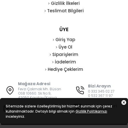
Gizlilik İlkeleri
Teslimat Bilgileri
ÜYE
Giriş Yap
Üye Ol
Siparişlerim
İadelerim
Hediye Çeklerim
Mağaza Adresi
Bizi Arayın
Fevzi Çakmak Mh. Büsan
0 332 345 02 27
OSB 10660. Sk No:9,
0 532 367 11 97
42050 Karatay/Konya
E-Posta
Mesai Saatleri
Sitemizde sizlere özelleştirilmiş bir hizmet sunmak için çerez
kullanılmaktadır. Detaylı bilgi almak için
bilgi@vatanisguvenligi.com
Gizlilik Politikamızı
08:00 - 19:00
inceleyiniz.