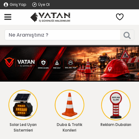
Giriş Yap
Üye Ol
Solar Led Uyarı
Duba & Trafik
Reklam Dubaları
Sistemleri
Konileri