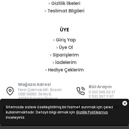
Gizlilik İlkeleri
Teslimat Bilgileri
ÜYE
Giriş Yap
Üye Ol
Siparişlerim
İadelerim
Hediye Çeklerim
Mağaza Adresi
Bizi Arayın
Fevzi Çakmak Mh. Büsan
0 332 345 02 27
OSB 10660. Sk No:9,
0 532 367 11 97
42050 Karatay/Konya
E-Posta
Mesai Saatleri
Sitemizde sizlere özelleştirilmiş bir hizmet sunmak için çerez
kullanılmaktadır. Detaylı bilgi almak için
bilgi@vatanisguvenligi.com
Gizlilik Politikamızı
08:00 - 19:00
inceleyiniz.