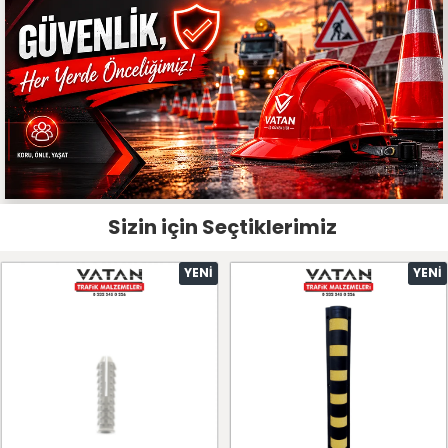
Sizin için Seçtiklerimiz
YENI
YENI