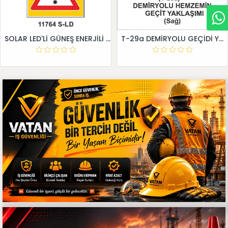
SOLAR LED'Lİ GÜNEŞ ENERJİLİ LEVHA
T-29a DEMİRYOLU GEÇİDİ YAKLAŞIM LEVHALARI (Sağ)