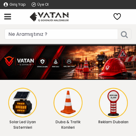
Giriş Yap
Üye Ol
Solar Led Uyarı
Duba & Trafik
Reklam Dubaları
Sistemleri
Konileri