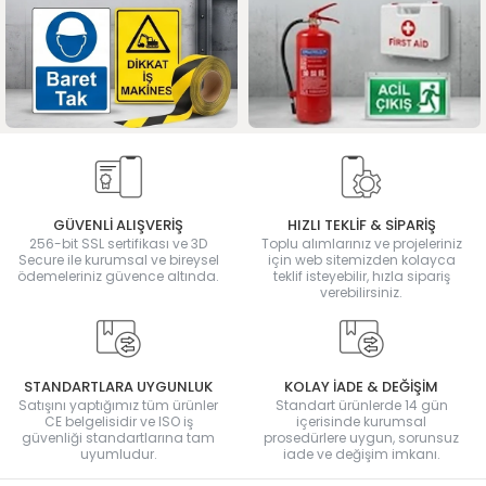
GÜVENLİ ALIŞVERİŞ
HIZLI TEKLİF & SİPARİŞ
256-bit SSL sertifikası ve 3D
Toplu alımlarınız ve projeleriniz
Secure ile kurumsal ve bireysel
için web sitemizden kolayca
ödemeleriniz güvence altında.
teklif isteyebilir, hızla sipariş
verebilirsiniz.
STANDARTLARA UYGUNLUK
KOLAY İADE & DEĞİŞİM
Satışını yaptığımız tüm ürünler
Standart ürünlerde 14 gün
CE belgelisidir ve ISO iş
içerisinde kurumsal
güvenliği standartlarına tam
prosedürlere uygun, sorunsuz
uyumludur.
iade ve değişim imkanı.