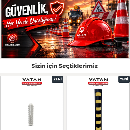
Sizin için Seçtiklerimiz
YENI
YENI