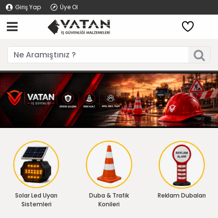
Giriş Yap
Üye Ol
Solar Led Uyarı
Duba & Trafik
Reklam Dubaları
Sistemleri
Konileri