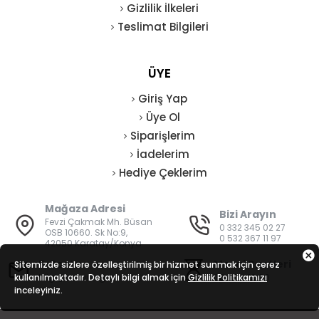
Gizlilik İlkeleri
Teslimat Bilgileri
ÜYE
Giriş Yap
Üye Ol
Siparişlerim
İadelerim
Hediye Çeklerim
Mağaza Adresi
Bizi Arayın
Fevzi Çakmak Mh. Büsan
0 332 345 02 27
OSB 10660. Sk No:9,
0 532 367 11 97
42050 Karatay/Konya
E-Posta
Mesai Saatleri
Sitemizde sizlere özelleştirilmiş bir hizmet sunmak için çerez
kullanılmaktadır. Detaylı bilgi almak için
bilgi@vatanisguvenligi.com
Gizlilik Politikamızı
08:00 - 19:00
inceleyiniz.