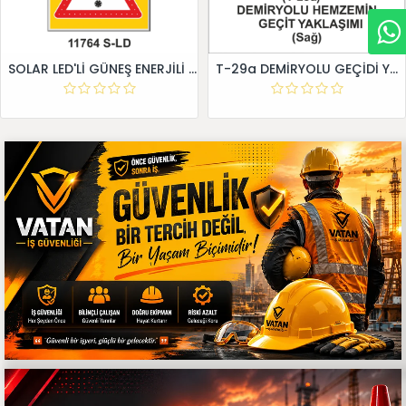
SOLAR LED'Lİ GÜNEŞ ENERJİLİ LEVHA
T-29a DEMİRYOLU GEÇİDİ YAKLAŞIM LEVHALARI (Sağ)