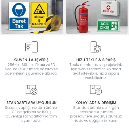
GÜVENLİ ALIŞVERİŞ
HIZLI TEKLİF & SİPARİŞ
256-bit SSL sertifikası ve 3D
Toplu alımlarınız ve projeleriniz
Secure ile kurumsal ve bireysel
için web sitemizden kolayca
ödemeleriniz güvence altında.
teklif isteyebilir, hızla sipariş
verebilirsiniz.
STANDARTLARA UYGUNLUK
KOLAY İADE & DEĞİŞİM
Satışını yaptığımız tüm ürünler
Standart ürünlerde 14 gün
CE belgelisidir ve ISO iş
içerisinde kurumsal
güvenliği standartlarına tam
prosedürlere uygun, sorunsuz
uyumludur.
iade ve değişim imkanı.