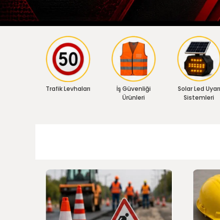
Trafik Levhaları
İş Güvenliği
Solar Led Uyar
Ürünleri
Sistemleri