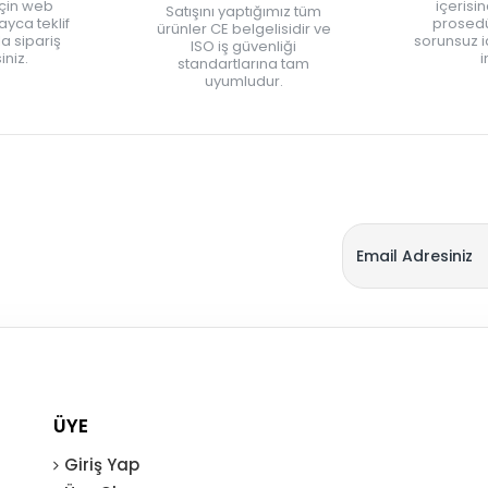
için web
içerisi
Satışını yaptığımız tüm
yca teklif
prosedü
ürünler CE belgelisidir ve
zla sipariş
sorunsuz 
ISO iş güvenliği
iniz.
i
standartlarına tam
uyumludur.
ÜYE
Giriş Yap