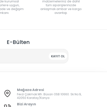
nde kurumsal
malzemeleriniz de dahil
rlere uygun,
tüm siparişlerinizde
iade ve değişim
anlaşmalı ambar ve kargo
mkanı.
avantajı.
E-Bülten
KAYIT OL
Mağaza Adresi
Fevzi Çakmak Mh. Büsan OSB 10660. Sk No:9,
42050 Karatay/Konya
Bizi Arayın