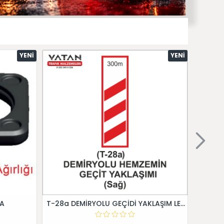
YENI
YENI
 A
T-28a DEMİRYOLU GEÇİDİ YAKLAŞIM LEVHALARI (Sağ)