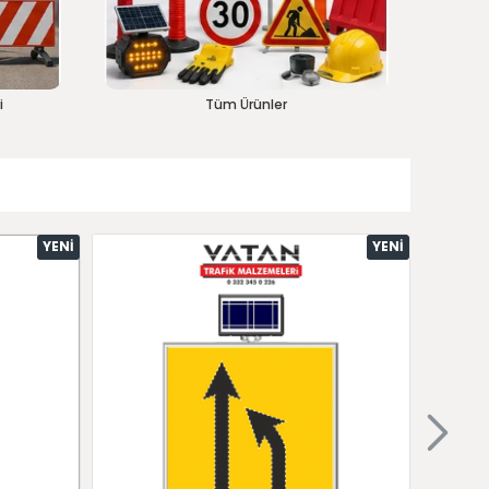
i
Tüm Ürünler
YENI
YENI