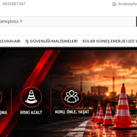
 : 05323671197
Anasayfa
 LEVHALARI
İŞ GÜVENLİĞİ MALZEMELERİ
SOLAR GÜNEŞ ENERJİLİ LED´