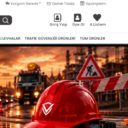
Kargom Nerede ?
Destek Talebi
Siparişlerim
Giriş Yap
Üye Ol
A.Listem
Lİ LEVHALAR
TRAFİK GÜVENLİĞİ ÜRÜNLERİ
TÜM ÜRÜNLER