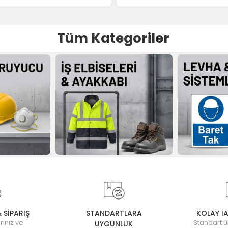
Tüm Kategoriler
& SİPARİŞ
STANDARTLARA
KOLAY İ
rınız ve
Standart ü
UYGUNLUK