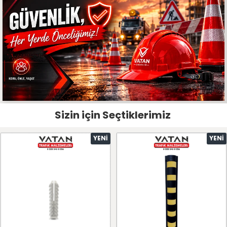
Sizin için Seçtiklerimiz
YENI
YENI