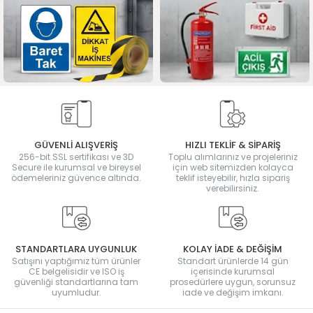
GÜVENLİ ALIŞVERİŞ
HIZLI TEKLİF & SİPARİŞ
256-bit SSL sertifikası ve 3D
Toplu alımlarınız ve projeleriniz
Secure ile kurumsal ve bireysel
için web sitemizden kolayca
ödemeleriniz güvence altında.
teklif isteyebilir, hızla sipariş
verebilirsiniz.
STANDARTLARA UYGUNLUK
KOLAY İADE & DEĞİŞİM
Satışını yaptığımız tüm ürünler
Standart ürünlerde 14 gün
CE belgelisidir ve ISO iş
içerisinde kurumsal
güvenliği standartlarına tam
prosedürlere uygun, sorunsuz
uyumludur.
iade ve değişim imkanı.