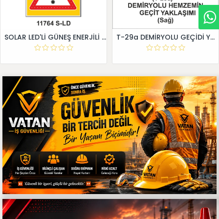
SOLAR LED'Lİ GÜNEŞ ENERJİLİ LEVHA
T-29a DEMİRYOLU GEÇİDİ YAKLAŞIM LEVHALARI (Sağ)