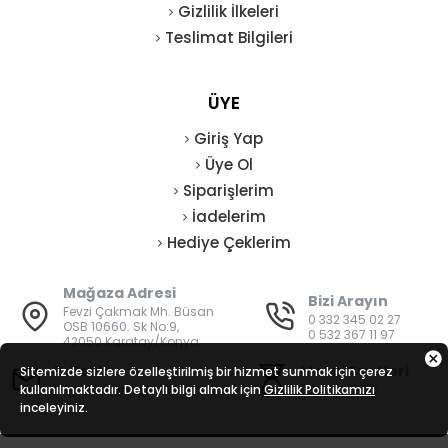
Gizlilik İlkeleri
Teslimat Bilgileri
ÜYE
Giriş Yap
Üye Ol
Siparişlerim
İadelerim
Hediye Çeklerim
Mağaza Adresi
Bizi Arayın
Fevzi Çakmak Mh. Büsan
0 332 345 02 27
OSB 10660. Sk No:9,
0 532 367 11 97
42050 Karatay/Konya
E-Posta
Mesai Saatleri
Sitemizde sizlere özelleştirilmiş bir hizmet sunmak için çerez
kullanılmaktadır. Detaylı bilgi almak için
bilgi@vatanisguvenligi.com
Gizlilik Politikamızı
08:00 - 19:00
inceleyiniz.