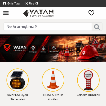
Giriş Yap
Üye Ol
Solar Led Uyarı
Duba & Trafik
Reklam Dubaları
Sistemleri
Konileri