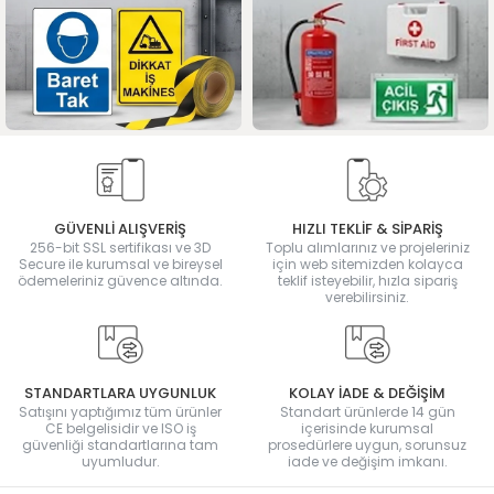
GÜVENLİ ALIŞVERİŞ
HIZLI TEKLİF & SİPARİŞ
256-bit SSL sertifikası ve 3D
Toplu alımlarınız ve projeleriniz
Secure ile kurumsal ve bireysel
için web sitemizden kolayca
ödemeleriniz güvence altında.
teklif isteyebilir, hızla sipariş
verebilirsiniz.
STANDARTLARA UYGUNLUK
KOLAY İADE & DEĞİŞİM
Satışını yaptığımız tüm ürünler
Standart ürünlerde 14 gün
CE belgelisidir ve ISO iş
içerisinde kurumsal
güvenliği standartlarına tam
prosedürlere uygun, sorunsuz
uyumludur.
iade ve değişim imkanı.