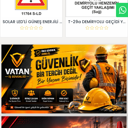
SOLAR LED'Lİ GÜNEŞ ENERJİLİ LEVHA
T-29a DEMİRYOLU GEÇİDİ YAKLAŞIM LEVHALARI (Sağ)