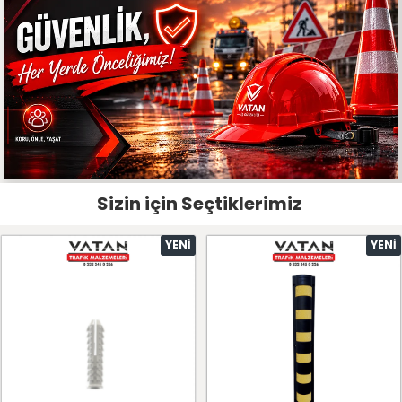
Sizin için Seçtiklerimiz
YENI
YENI