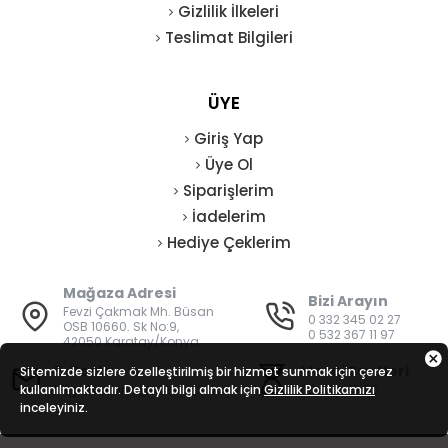
Gizlilik İlkeleri
Teslimat Bilgileri
ÜYE
Giriş Yap
Üye Ol
Siparişlerim
İadelerim
Hediye Çeklerim
Mağaza Adresi
Bizi Arayın
Fevzi Çakmak Mh. Büsan
0 332 345 02 27
OSB 10660. Sk No:9,
0 532 367 11 97
42050 Karatay/Konya
E-Posta
Mesai Saatleri
Sitemizde sizlere özelleştirilmiş bir hizmet sunmak için çerez
kullanılmaktadır. Detaylı bilgi almak için
bilgi@vatanisguvenligi.com
Gizlilik Politikamızı
08:00 - 19:00
inceleyiniz.