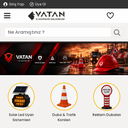
Giriş Yap
Üye Ol
Solar Led Uyarı
Duba & Trafik
Reklam Dubaları
Sistemleri
Konileri