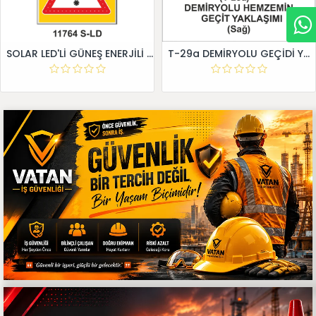
SOLAR LED'Lİ GÜNEŞ ENERJİLİ LEVHA
T-29a DEMİRYOLU GEÇİDİ YAKLAŞIM LEVHALARI (Sağ)