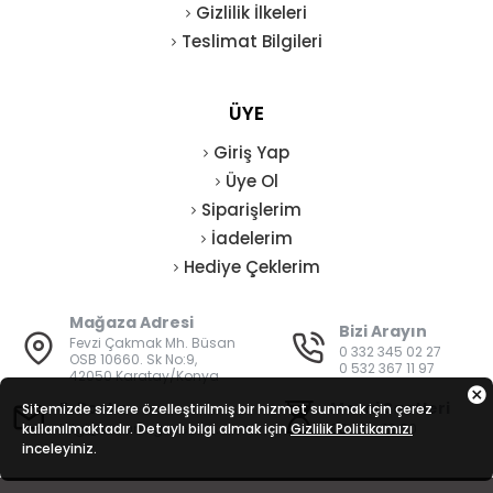
Gizlilik İlkeleri
Teslimat Bilgileri
ÜYE
Giriş Yap
Üye Ol
Siparişlerim
İadelerim
Hediye Çeklerim
Mağaza Adresi
Bizi Arayın
Fevzi Çakmak Mh. Büsan
0 332 345 02 27
OSB 10660. Sk No:9,
0 532 367 11 97
42050 Karatay/Konya
E-Posta
Mesai Saatleri
Sitemizde sizlere özelleştirilmiş bir hizmet sunmak için çerez
kullanılmaktadır. Detaylı bilgi almak için
bilgi@vatanisguvenligi.com
Gizlilik Politikamızı
08:00 - 19:00
inceleyiniz.