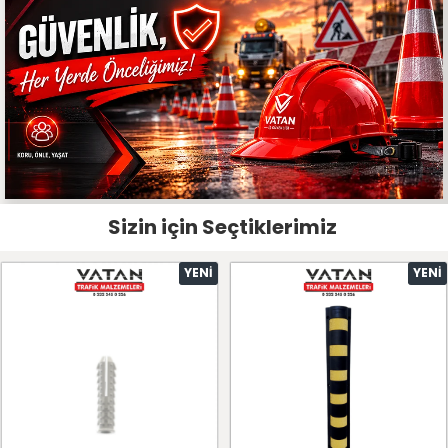
Sizin için Seçtiklerimiz
YENI
YENI