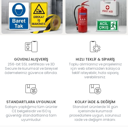
GÜVENLİ ALIŞVERİŞ
HIZLI TEKLİF & SİPARİŞ
256-bit SSL sertifikası ve 3D
Toplu alımlarınız ve projeleriniz
Secure ile kurumsal ve bireysel
için web sitemizden kolayca
ödemeleriniz güvence altında.
teklif isteyebilir, hızla sipariş
verebilirsiniz.
STANDARTLARA UYGUNLUK
KOLAY İADE & DEĞİŞİM
Satışını yaptığımız tüm ürünler
Standart ürünlerde 14 gün
CE belgelisidir ve ISO iş
içerisinde kurumsal
güvenliği standartlarına tam
prosedürlere uygun, sorunsuz
uyumludur.
iade ve değişim imkanı.