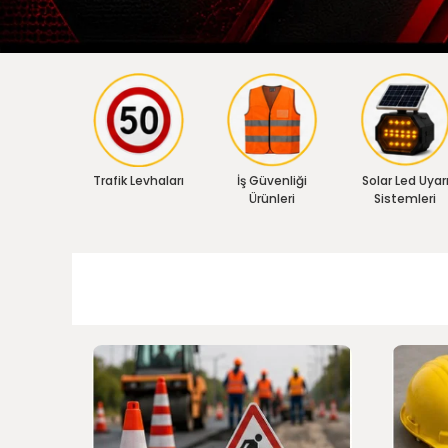
Trafik Levhaları
İş Güvenliği
Solar Led Uyar
Ürünleri
Sistemleri