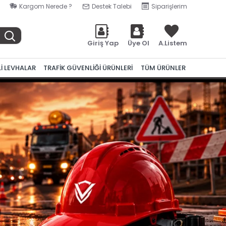
Kargom Nerede ?
Destek Talebi
Siparişlerim
Giriş Yap
Üye Ol
A.Listem
Lİ LEVHALAR
TRAFİK GÜVENLİĞİ ÜRÜNLERİ
TÜM ÜRÜNLER