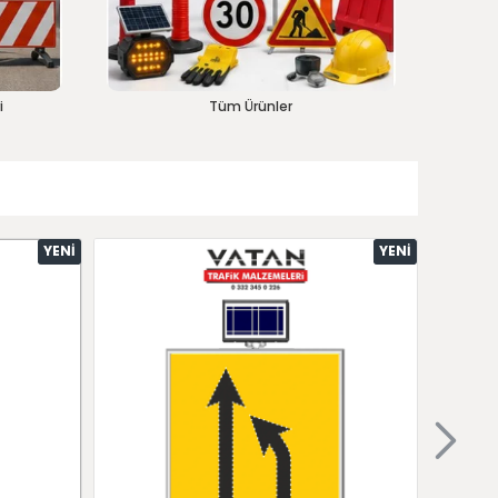
i
Tüm Ürünler
YENI
YENI