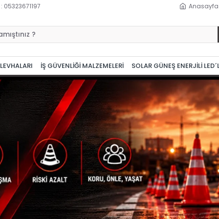
 : 05323671197
Anasayfa
 LEVHALARI
İŞ GÜVENLİĞİ MALZEMELERİ
SOLAR GÜNEŞ ENERJİLİ LED´