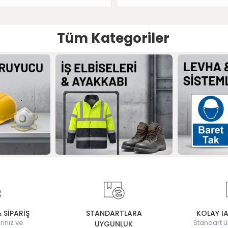
Tüm Kategoriler
& SİPARİŞ
STANDARTLARA
KOLAY İ
rınız ve
Standart ü
UYGUNLUK