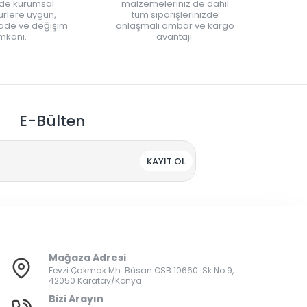
nde kurumsal
malzemeleriniz de dahil
rlere uygun,
tüm siparişlerinizde
iade ve değişim
anlaşmalı ambar ve kargo
mkanı.
avantajı.
E-Bülten
KAYIT OL
Mağaza Adresi
Fevzi Çakmak Mh. Büsan OSB 10660. Sk No:9,
42050 Karatay/Konya
Bizi Arayın