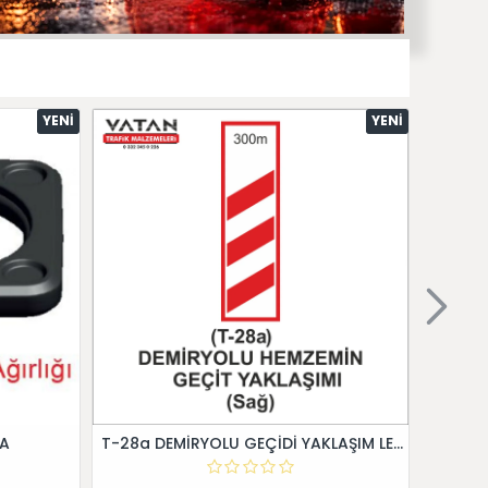
YENI
YENI
 A
T-28a DEMİRYOLU GEÇİDİ YAKLAŞIM LEVHALARI (Sağ)