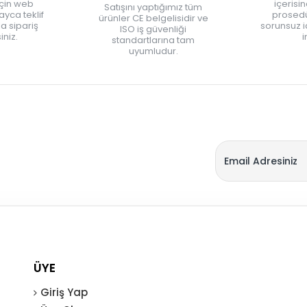
için web
içerisi
Satışını yaptığımız tüm
yca teklif
prosedü
ürünler CE belgelisidir ve
zla sipariş
sorunsuz 
ISO iş güvenliği
iniz.
i
standartlarına tam
uyumludur.
ÜYE
Giriş Yap