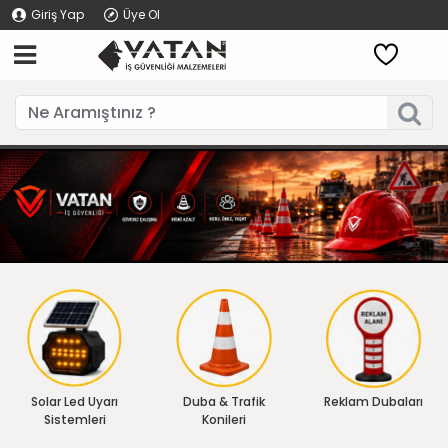
Giriş Yap
Üye Ol
Solar Led Uyarı
Duba & Trafik
Reklam Dubaları
Sistemleri
Konileri