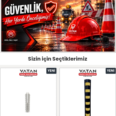
Sizin için Seçtiklerimiz
YENI
YENI