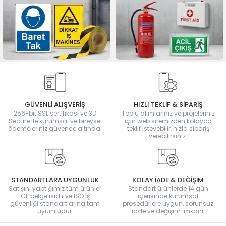
GÜVENLİ ALIŞVERİŞ
HIZLI TEKLİF & SİPARİŞ
256-bit SSL sertifikası ve 3D
Toplu alımlarınız ve projeleriniz
Secure ile kurumsal ve bireysel
için web sitemizden kolayca
ödemeleriniz güvence altında.
teklif isteyebilir, hızla sipariş
verebilirsiniz.
STANDARTLARA UYGUNLUK
KOLAY İADE & DEĞİŞİM
Satışını yaptığımız tüm ürünler
Standart ürünlerde 14 gün
CE belgelisidir ve ISO iş
içerisinde kurumsal
güvenliği standartlarına tam
prosedürlere uygun, sorunsuz
uyumludur.
iade ve değişim imkanı.