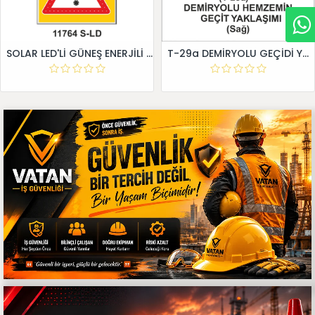
SOLAR LED'Lİ GÜNEŞ ENERJİLİ LEVHA
T-29a DEMİRYOLU GEÇİDİ YAKLAŞIM LEVHALARI (Sağ)