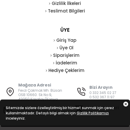
Gizlilik İlkeleri
Teslimat Bilgileri
ÜYE
Giriş Yap
Üye Ol
Siparişlerim
İadelerim
Hediye Çeklerim
Mağaza Adresi
Bizi Arayın
Fevzi Çakmak Mh. Büsan
0 332 345 02 27
OSB 10660. Sk No:9,
0 532 367 11 97
42050 Karatay/Konya
E-Posta
Mesai Saatleri
Sitemizde sizlere özelleştirilmiş bir hizmet sunmak için çerez
kullanılmaktadır. Detaylı bilgi almak için
bilgi@vatanisguvenligi.com
Gizlilik Politikamızı
08:00 - 19:00
inceleyiniz.