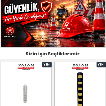
Sizin için Seçtiklerimiz
YENI
YENI