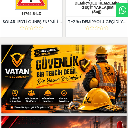
SOLAR LED'Lİ GÜNEŞ ENERJİLİ LEVHA
T-29a DEMİRYOLU GEÇİDİ YAKLAŞIM LEVHALARI (Sağ)