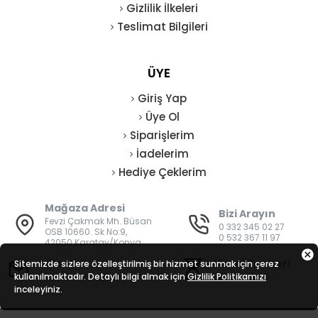
Gizlilik İlkeleri
Teslimat Bilgileri
ÜYE
Giriş Yap
Üye Ol
Siparişlerim
İadelerim
Hediye Çeklerim
Mağaza Adresi
Bizi Arayın
Fevzi Çakmak Mh. Büsan
0 332 345 02 27
OSB 10660. Sk No:9,
0 532 367 11 97
42050 Karatay/Konya
E-Posta
Mesai Saatleri
Sitemizde sizlere özelleştirilmiş bir hizmet sunmak için çerez
kullanılmaktadır. Detaylı bilgi almak için
bilgi@vatanisguvenligi.com
Gizlilik Politikamızı
08:00 - 19:00
inceleyiniz.