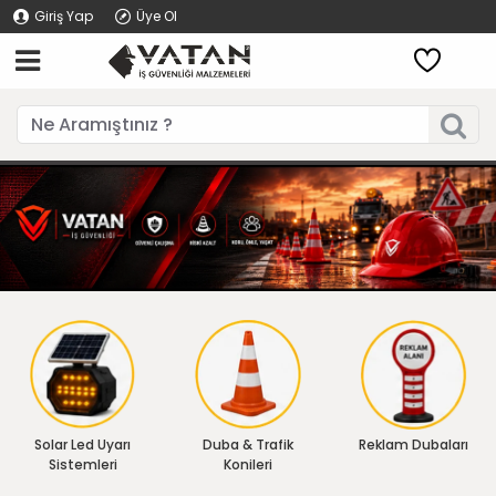
Giriş Yap
Üye Ol
Solar Led Uyarı
Duba & Trafik
Reklam Dubaları
Sistemleri
Konileri