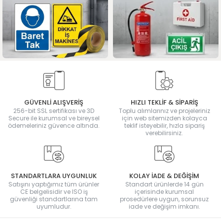
GÜVENLİ ALIŞVERİŞ
HIZLI TEKLİF & SİPARİŞ
256-bit SSL sertifikası ve 3D
Toplu alımlarınız ve projeleriniz
Secure ile kurumsal ve bireysel
için web sitemizden kolayca
ödemeleriniz güvence altında.
teklif isteyebilir, hızla sipariş
verebilirsiniz.
STANDARTLARA UYGUNLUK
KOLAY İADE & DEĞİŞİM
Satışını yaptığımız tüm ürünler
Standart ürünlerde 14 gün
CE belgelisidir ve ISO iş
içerisinde kurumsal
güvenliği standartlarına tam
prosedürlere uygun, sorunsuz
uyumludur.
iade ve değişim imkanı.