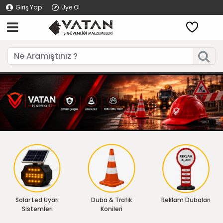
Giriş Yap
Üye Ol
Solar Led Uyarı
Duba & Trafik
Reklam Dubaları
Sistemleri
Konileri