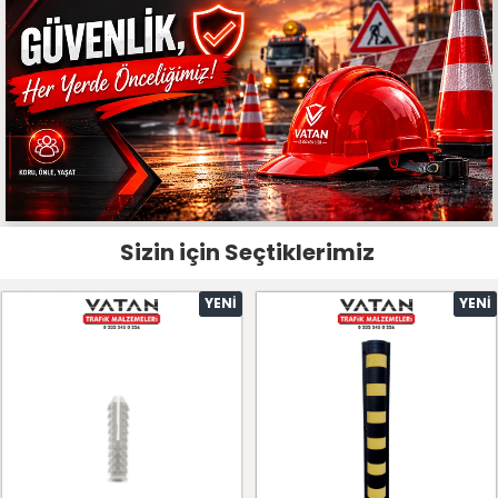
Sizin için Seçtiklerimiz
YENI
YENI