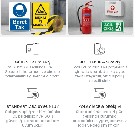
GÜVENLİ ALIŞVERİŞ
HIZLI TEKLİF & SİPARİŞ
256-bit SSL sertifikası ve 3D
Toplu alımlarınız ve projeleriniz
Secure ile kurumsal ve bireysel
için web sitemizden kolayca
ödemeleriniz güvence altında.
teklif isteyebilir, hızla sipariş
verebilirsiniz.
STANDARTLARA UYGUNLUK
KOLAY İADE & DEĞİŞİM
Satışını yaptığımız tüm ürünler
Standart ürünlerde 14 gün
CE belgelisidir ve ISO iş
içerisinde kurumsal
güvenliği standartlarına tam
prosedürlere uygun, sorunsuz
uyumludur.
iade ve değişim imkanı.