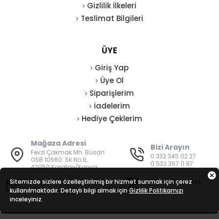
Gizlilik İlkeleri
Teslimat Bilgileri
ÜYE
Giriş Yap
Üye Ol
Siparişlerim
İadelerim
Hediye Çeklerim
Mağaza Adresi
Bizi Arayın
Fevzi Çakmak Mh. Büsan
0 332 345 02 27
OSB 10660. Sk No:9,
0 532 367 11 97
42050 Karatay/Konya
E-Posta
Mesai Saatleri
Sitemizde sizlere özelleştirilmiş bir hizmet sunmak için çerez
kullanılmaktadır. Detaylı bilgi almak için
bilgi@vatanisguvenligi.com
Gizlilik Politikamızı
08:00 - 19:00
inceleyiniz.