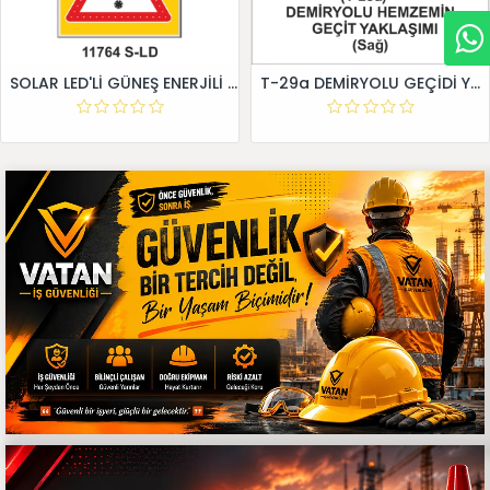
SOLAR LED'Lİ GÜNEŞ ENERJİLİ LEVHA
T-29a DEMİRYOLU GEÇİDİ YAKLAŞIM LEVHALARI (Sağ)