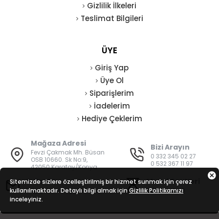
Gizlilik İlkeleri
Teslimat Bilgileri
ÜYE
Giriş Yap
Üye Ol
Siparişlerim
İadelerim
Hediye Çeklerim
Mağaza Adresi
Bizi Arayın
Fevzi Çakmak Mh. Büsan
0 332 345 02 27
OSB 10660. Sk No:9,
0 532 367 11 97
42050 Karatay/Konya
E-Posta
Mesai Saatleri
Sitemizde sizlere özelleştirilmiş bir hizmet sunmak için çerez
kullanılmaktadır. Detaylı bilgi almak için
bilgi@vatanisguvenligi.com
Gizlilik Politikamızı
08:00 - 19:00
inceleyiniz.