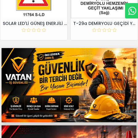
SOLAR LED'Lİ GÜNEŞ ENERJİLİ LEVHA
T-29a DEMİRYOLU GEÇİDİ YAKLAŞIM LEVHALARI (Sağ)