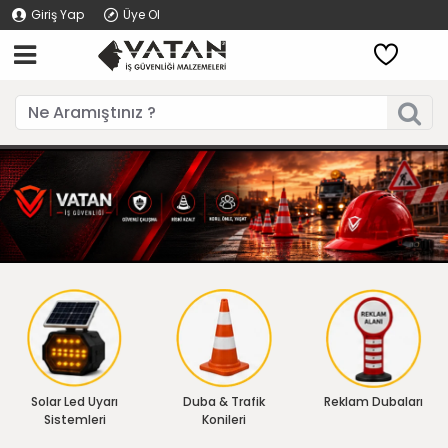
Giriş Yap
Üye Ol
Solar Led Uyarı
Duba & Trafik
Reklam Dubaları
Sistemleri
Konileri