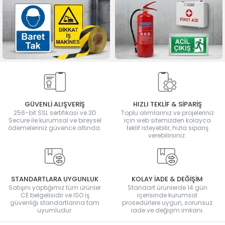
GÜVENLİ ALIŞVERİŞ
HIZLI TEKLİF & SİPARİŞ
256-bit SSL sertifikası ve 3D
Toplu alımlarınız ve projeleriniz
Secure ile kurumsal ve bireysel
için web sitemizden kolayca
ödemeleriniz güvence altında.
teklif isteyebilir, hızla sipariş
verebilirsiniz.
STANDARTLARA UYGUNLUK
KOLAY İADE & DEĞİŞİM
Satışını yaptığımız tüm ürünler
Standart ürünlerde 14 gün
CE belgelisidir ve ISO iş
içerisinde kurumsal
güvenliği standartlarına tam
prosedürlere uygun, sorunsuz
uyumludur.
iade ve değişim imkanı.