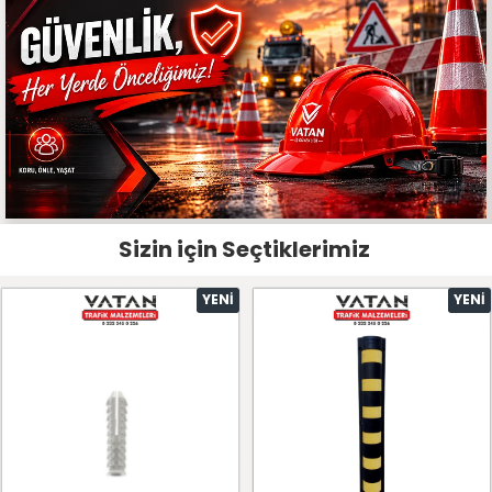
Sizin için Seçtiklerimiz
YENI
YENI